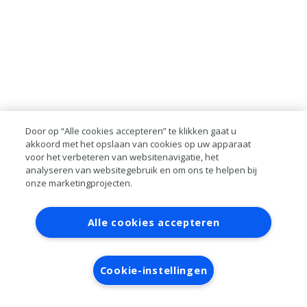
Door op “Alle cookies accepteren” te klikken gaat u
akkoord met het opslaan van cookies op uw apparaat
voor het verbeteren van websitenavigatie, het
analyseren van websitegebruik en om ons te helpen bij
onze marketingprojecten.
Contact
Account aanvragen
Inloggen
Alle cookies accepteren
RAI bestanden
Privacy
Algemene
voorwaarden
Verwerkersovereenkomst
Cookie-instellingen