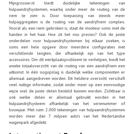
Mijngrossier.nl biedt duidelijke tekeningen van
hulpaandrijfsystemen, waarbij onder meer de routing van de
riem te zien is. Door toepassing van steeds meer
hulpaggregaten is de routing van de aandrijfriem complex.
Vooral als een riem gebroken is, staat de monteur soms met de
handen in het haar. Hoe zit het nou precies? Ook de juiste
onderdelen voor hulpaandrijfsystemen bij elkaar zoeken, is
soms een hele opgave door meerdere configuraties met
verschillende lengten, die afhankelijk zijn van het type
accessoires. Om dit werkplaatsprobleem te verhelpen, biedt het
unieke totaaloverzicht van de routing van een aandrijfriem een
uitkomst. In één oogopslag is duidelijk welke componenten er
allemaal aangedreven worden. Dit heldere overzicht verschaft
veel nuttige informatie, zodat onder meer op een eenvoudige
wijze snel de juiste delen besteld kunnen worden. Zichtbaar is
ook welke delen er allemaal gebruikt worden in het
hulpaandrijfsysteem afhankelijk van het serienummer of
bouwjaar. Met ruim 2.000 tekeningen van hulpaandrijfsystemen
worden meer dan 7 miljoen auto’s van het Nederlandse
wagenpark afgedekt.