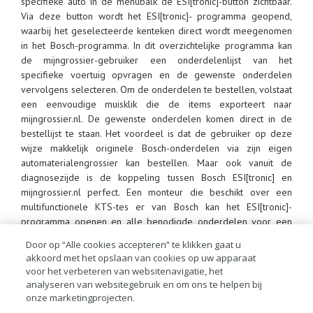
specifieke auto in de menubalk de ESI[tronic]-button zichtbaar.
Via deze button wordt het ESI[tronic]- programma geopend,
waarbij het geselecteerde kenteken direct wordt meegenomen
in het Bosch-programma. In dit overzichtelijke programma kan
de mijngrossier-gebruiker een onderdelenlijst van het
specifieke voertuig opvragen en de gewenste onderdelen
vervolgens selecteren. Om de onderdelen te bestellen, volstaat
een eenvoudige muisklik die de items exporteert naar
mijngrossier.nl. De gewenste onderdelen komen direct in de
bestellijst te staan. Het voordeel is dat de gebruiker op deze
wijze makkelijk originele Bosch-onderdelen via zijn eigen
automaterialengrossier kan bestellen. Maar ook vanuit de
diagnosezijde is de koppeling tussen Bosch ESI[tronic] en
mijngrossier.nl perfect. Een monteur die beschikt over een
multifunctionele KTS-tes er van Bosch kan het ESI[tronic]-
programma openen en alle benodigde onderdelen voor een
klus selecteren. Zodra de bestellijst afgerond is, wordt deze
Door op “Alle cookies accepteren” te klikken gaat u
doorgezonden naar mijngrossier.nl. Een belangrijk pluspunt
akkoord met het opslaan van cookies op uw apparaat
hiervan is dat de monteur dan ook meteen andere onderdelen
voor het verbeteren van websitenavigatie, het
van mijngrossier.nl aan de bestellijst kan toevoegen. Uiteraard
analyseren van websitegebruik en om ons te helpen bij
wordt ook hier de volledige bestelling doorgestuurd naar de
onze marketingprojecten.
grossier naar keuze.