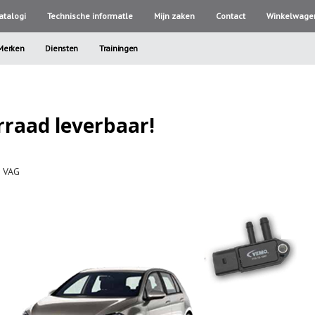
atalogi
Technische informatle
Mijn zaken
Contact
Winkelwage
Merken
Diensten
Trainingen
rraad leverbaar!
r VAG