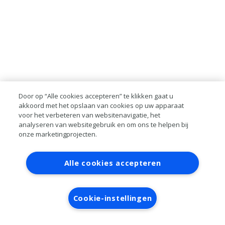
Door op “Alle cookies accepteren” te klikken gaat u
akkoord met het opslaan van cookies op uw apparaat
voor het verbeteren van websitenavigatie, het
analyseren van websitegebruik en om ons te helpen bij
onze marketingprojecten.
Contact
Account aanvragen
Inloggen
Alle cookies accepteren
RAI bestanden
Privacy
Algemene
voorwaarden
Verwerkersovereenkomst
Cookie-instellingen