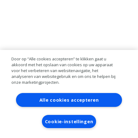
Door op “Alle cookies accepteren” te klikken gaat u
akkoord met het opslaan van cookies op uw apparaat
voor het verbeteren van websitenavigatie, het
analyseren van websitegebruik en om ons te helpen bij
onze marketingprojecten.
Contact
Account aanvragen
Inloggen
Alle cookies accepteren
RAI bestanden
Privacy
Algemene
voorwaarden
Verwerkersovereenkomst
Cookie-instellingen