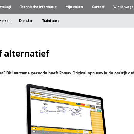
atalogi
Technische informatle
Mijn zaken
Contact
Winkelwage
Merken
Diensten
Trainingen
f alternatief
t!’. Dit leerzame gezegde heeft Romax Original opnieuw in de praktijk geb