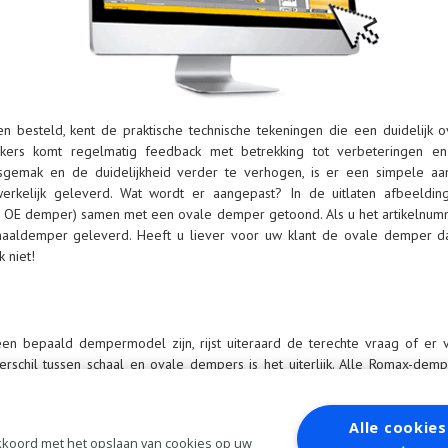
elen besteld, kent de praktische technische tekeningen die een duidelijk 
uikers komt regelmatig feedback met betrekking tot verbeteringen 
sgemak en de duidelijkheid verder te verhogen, is er een simpele a
kelijk geleverd. Wat wordt er aangepast? In de uitlaten afbeeldin
 OE demper) samen met een ovale demper getoond. Als u het artikelnum
schaaldemper geleverd. Heeft u liever voor uw klant de ovale demper d
 niet!
en bepaald dempermodel zijn, rijst uiteraard de terechte vraag of er v
erschil tussen schaal en ovale dempers is het uiterlijk. Alle Romax-dem
jngrossier.nl deze aanbiedt. De werking en de pasvorm onder de auto 
 zo ontworpen dat ze dezelfde resultaten geven. Het enige verschil tuss
edrijf dus zelf bepalen welke demper aan de klant geleverd wordt; een 
Alle cookies
 akkoord met het opslaan van cookies op uw