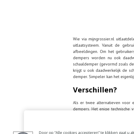
Wie via mijngrossier.nl uitlaatd
uitlaatsysteem. Vanuit de gebr
afbeeldingen. Om het gebruiker
dempers worden nu ook daadwer
schaaldemper (gevormd zoals de
krijgt u ook daadwerkelijk de 
demper. Simpeler kan het eigenlijk
Verschillen?
Als er twee alternatieven voor e
dempers. Het enige technische v
voor het type auto waarvoor mi
binnenwerk van de beide types is
de prijs. Daarmee kan het autob
Door op “Alle cookies accepteren” te klikken gaat u