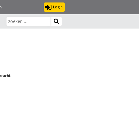
Login
n
racht.