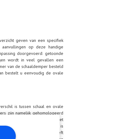
overzicht geven van een specifiek
en aanvullingen op deze handige
anpassing doorgevoerd: getoonde
gen wordt in veel gevallen een
mer van de schaaldemper besteld
an bestelt u eenvoudig de ovale
erschil is tussen schaal en ovale
pers zijn namelijk gehomologeerd
zijn volledig identiek. Ook het
en een schaal een ovale demper is
demper die wat uiterlijk betreft