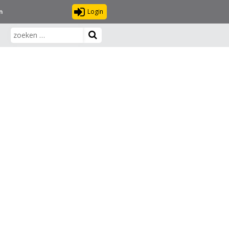
Login
n