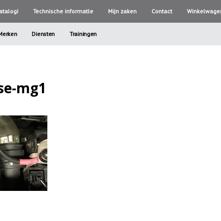
atalogi
Technische informatle
Mijn zaken
Contact
Winkelwage
Merken
Diensten
Trainingen
use-mg1