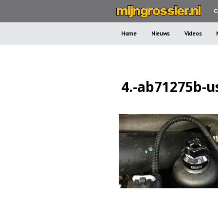
C
Home
Nieuws
Videos
4.-ab71275b-