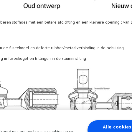
bberen stofhoes met een betere afdichting en een kleinere opening ; van
 van de fuseekogel en defecte rubber/metaalverbinding in de behuizing.
g in fuseekogel en trillingen in de stuurinrichting
Alle cookies
 akkoord met het opslaan van cookies op uw