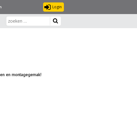
Login
n
delen en montagegemak!