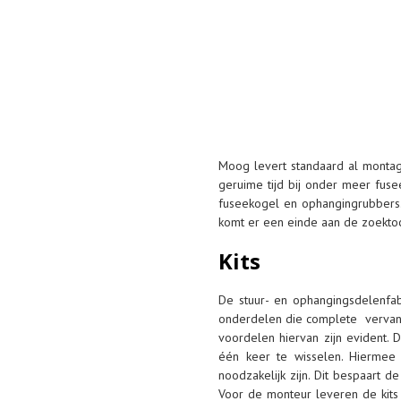
Moog levert standaard al montage
geruime tijd bij onder meer fus
fuseekogel en ophangingrubbers. 
komt er een einde aan de zoektoc
Kits
De stuur- en ophangingsdelenfab
onderdelen die complete vervangi
voordelen hiervan zijn evident. 
één keer te wisselen. Hiermee 
noodzakelijk zijn. Dit bespaart d
Voor de monteur leveren de kits