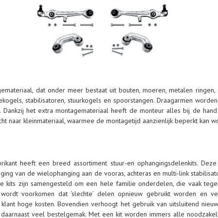
materiaal, dat onder meer bestaat uit bouten, moeren, metalen ringen, 
eekogels, stabilisatoren, stuurkogels en spoorstangen. Draagarmen wor
Dankzij het extra montagemateriaal heeft de monteur alles bij de hand e
ht naar kleinmateriaal, waarmee de montagetijd aanzienlijk beperkt kan w
rikant heeft een breed assortiment stuur-en ophangingsdelenkits. Deze 
ng van de wielophanging aan de vooras, achteras en multi-link stabilisa
De kits zijn samengesteld om een hele familie onderdelen, die vaak teg
wordt voorkomen dat ‘slechte’ delen opnieuw gebruikt worden en ver
e klant hoge kosten. Bovendien verhoogt het gebruik van uitsluitend nieuw
 daarnaast veel bestelgemak. Met een kit worden immers alle noodzakel