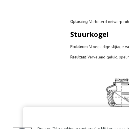
Oplossing
: Verbeterd ontwerp ru
Stuurkogel
Probleem
: Vroegtijdige slijtage
Resultaat
: Vervelend geluid, spelin
Door op “Alle cookies accepteren” te klikken gaat u