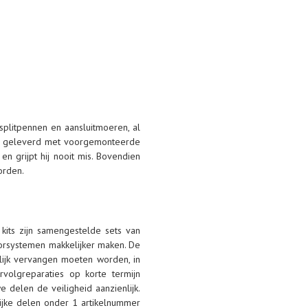
splitpennen en aansluitmoeren, al
den geleverd met voorgemonteerde
n grijpt hij nooit mis. Bovendien
orden.
kits zijn samengestelde sets van
torsystemen makkelijker maken. De
elijk vervangen moeten worden, in
volgreparaties op korte termijn
e delen de veiligheid aanzienlijk.
ijke delen onder 1 artikelnummer