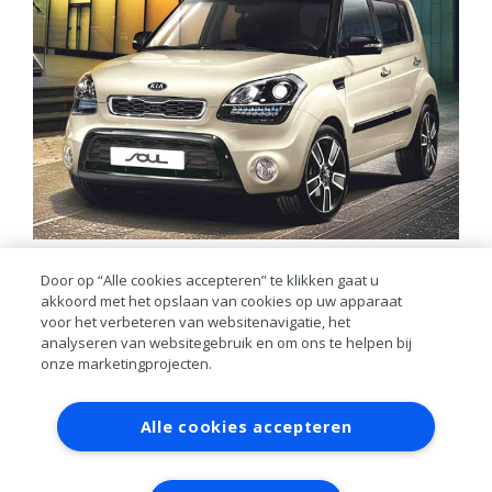
Voor deze auto heeft mijngrossier.nl de volgende onderdelen
Door op “Alle cookies accepteren” te klikken gaat u
beschikbaar:
akkoord met het opslaan van cookies op uw apparaat
voor het verbeteren van websitenavigatie, het
Wisserbladen voorzijde, motorolie specificatie, motorolie 1 ltr,
analyseren van websitegebruik en om ons te helpen bij
oliefilter, luchtfilter, brandstoffilter, interieurfilter, interieurfilter
onze marketingprojecten.
koolstof, remschijf voorzijde, remblokset voorzijde, remschijf
achterzijde 259mm, remschijf achterzijde 279mm, remblok
Contact
Account aanvragen
Inloggen
achterzijde, bougie en waterpomp electrisch, multi-v.
Alle cookies accepteren
RAI bestanden
Privacy
Algemene
voorwaarden
Verwerkersovereenkomst