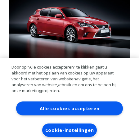
Door op “Alle cookies accepteren” te klikken gaat u
Voor deze auto heeft mijngrossier.nl de volgende onderdelen
akkoord met het opslaan van cookies op uw apparaat
beschikbaar:
voor het verbeteren van websitenavigatie, het
Wisserbladen voorzijde, motorolie specificatie, motorolie 1 ltr,
analyseren van websitegebruik en om ons te helpen bij
oliefilter, luchtfilter, brandstoffilter, interieurfilter, interieurfilter
onze marketingprojecten.
koolstof, remschijf voorzijde, remblokset voorzijde, remschijf
achterzijde 259mm, remschijf achterzijde 279mm, remblok
Contact
Account aanvragen
Inloggen
achterzijde, bougie, waterpomp elektrisch en multi-v.
Alle cookies accepteren
RAI bestanden
Privacy
Algemene
voorwaarden
Verwerkersovereenkomst
Cookie-instellingen