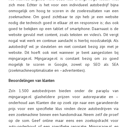
zich mee. Echter is het voor een individueel autobedrijf bijna
onmogelijk om hoog te scoren in de zoekresultaten van een
zoekmachine. Om goed zichtbaar te zijn heb je een website
nodig die technisch goed in elkaar zit en responsive is; dus ook
goed te bekijken op een tablet of smartphone. Daarnaast is de
website gevuld met content, zoals teksten en video’s. Dit vergt
nogal wat werk en continue aandacht is hierbij noodzakelijk. Als
autobedrijf wil je sleutelen en niet constant bezig zijn met je
website. Dit hoeft ook niet wanneer je bent aangesloten bij
mijngarage.nl. Mijngarage.nl is constant bezig om zo goed
mogelijk te scoren in Google, zowel op SEO als SEA
(zoekmachineoptimalisatie en –advertenties).
Beoordelingen van klanten
Zo’n 1.500 autobedrijven bieden onder de paraplu van
mijngarage.nl glasheldere prijzen voor autoreparatie en –
onderhoud aan. Klanten die op zoek zijn naar een garandeerde
prijs voor een specifieke klus vinden deze autobedrijven via
een zoekmachine binnen een handomdraai. Neem zelf de proef
op de som. Geef online maar eens een zoekopdracht voor
auto-onderhoud of een specifieke reparatie. Mijngarage.nl, en