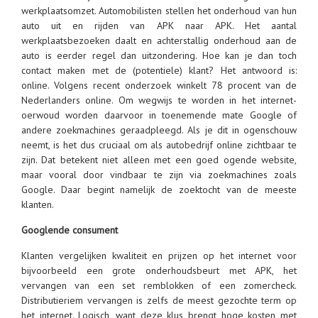
werkplaatsomzet. Automobilisten stellen het onderhoud van hun
auto uit en rijden van APK naar APK. Het aantal
werkplaatsbezoeken daalt en achterstallig onderhoud aan de
auto is eerder regel dan uitzondering. Hoe kan je dan toch
contact maken met de (potentiele) klant? Het antwoord is:
online. Volgens recent onderzoek winkelt 78 procent van de
Nederlanders online. Om wegwijs te worden in het internet-
oerwoud worden daarvoor in toenemende mate Google of
andere zoekmachines geraadpleegd. Als je dit in ogenschouw
neemt, is het dus cruciaal om als autobedrijf online zichtbaar te
zijn. Dat betekent niet alleen met een goed ogende website,
maar vooral door vindbaar te zijn via zoekmachines zoals
Google. Daar begint namelijk de zoektocht van de meeste
klanten.
Googlende consument
Klanten vergelijken kwaliteit en prijzen op het internet voor
bijvoorbeeld een grote onderhoudsbeurt met APK, het
vervangen van een set remblokken of een zomercheck.
Distributieriem vervangen is zelfs de meest gezochte term op
het internet. Logisch, want deze klus brengt hoge kosten met