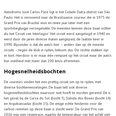
Autódromo José Carlos Pace ligt in het Cidade Dutra-district van São
Paulo. Het is vernoemd naar de Braziliaanse coureur die in 1975 de
Grand Prix van Brazilië won en twee jaar later met een
sportvliegtuigje verongelukte. De meesten kennen deze baan echter
als het ‘Circuit van Interlagos’. Het circuit werd aangelegd in 1940 en
werd door de jaren diverse malen aangepast, de laatste keer in
1990. Bijzonder is dat de auto’s hier – anders dan op de meeste
circuits – tegen de klok in rijden, linksom dus. De rechte stukken zijn
er kort. Hierdoor is er maar één rempunt op het circuit waar de auto’s
hun snelheid met meer dan 200 km/u afremmen.
Hogesnelheidsbochten
De coureurs vinden het een prettig circuit om op te rijden, met
diverse bochtenwisselingen. De baan telt ook diverse
hogesnelheidsbochten waarvoor niet hoeft te worden geremd. Dit is
het geval bij de Curva do Sol (bocht 3), Subida dos Boxes (bocht 14)
en Arquibancadas (bocht 15). De enige echte hindernis voor de
carbon remmen op deze baan is slecht weer. De Grand Prix van
2016 was een regenrace, waarbij de temperatuur van het asfalt niet