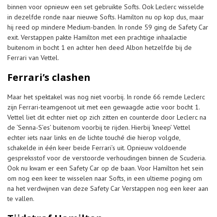
binnen voor opnieuw een set gebruikte Softs. Ook Leclerc wisselde
in dezelfde ronde naar nieuwe Softs. Hamilton nu op kop dus, maar
hij reed op mindere Medium-banden. In ronde 59 ging de Safety Car
exit. Verstappen pakte Hamilton met een prachtige inhaalactie
buitenom in bocht 1 en achter hen deed Albon hetzelfde bij de
Ferrari van Vettel.
Ferrari’s clashen
Maar het spektakel was nog niet voorbij. In ronde 66 remde Leclerc
zijn Ferrari-teamgenoot uit met een gewaagde actie voor bocht 1.
Vettel liet dit echter niet op zich zitten en counterde door Leclerc na
de ‘Senna-S’es’ buitenom voorbij te rijden. Hierbij ‘kneep’ Vettel
echter iets naar links en de lichte touché die hierop volgde,
schakelde in één keer beide Ferrari’s uit. Opnieuw voldoende
gespreksstof voor de verstoorde verhoudingen binnen de Scuderia.
Ook nu kwam er een Safety Car op de baan. Voor Hamilton het sein
om nog een keer te wisselen naar Softs, in een ultieme poging om
na het verdwijnen van deze Safety Car Verstappen nog een keer aan
te vallen.