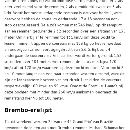
Van de 7 remzones op Autódromo José Carlos Pace gelden er 2 als
zeer veeleisend voor de remmen, 2 als gemiddeld zwaar en 3 als
licht. Veruit het meest uitdagende rempunt is dat voor bocht 1, want
daarvoor hebben de coureurs gedurende 17 à 18 seconden non-
stop geaccelereerd. De auto’s komen met 346 km/u op dit rempunt
aan en remmen gedurende 2,32 seconden over een afstand van 135
meter. Om hierbij af te remmen tot 131 km/u om deze bocht te
kunnen nemen, trappen de coureurs met 168 kg op het rempedaal
en ondergaan zij een vertragingskracht van 5,6 G. Bij bocht 4
ondergaan de coureurs 5,2 G, maar hier wordt korter geremd: 1,52
seconden over 103 meter. Hier remmen de auto’s met bijna 170
km/u af tot 178 km/u waarmee zij deze bocht induiken. Voor bocht 8
en 10 moet langer dan een paar seconden worden geremd, want dit
zijn de langzaamste bochten van het circuit. Hier rijden de coureurs
respectievelijk 100 km/u en 99 km/u. Omdat de Formule 1-auto’s bij
deze bochten met minder dan 260 km/u aankomen, bedraagt de
remafstand hier 96 tot 100 meter.
Brembo-erelijst
Tot dit weekend werden 24 van de 44 Grand Prix’ van Brazilië
gewonnen door een auto met Brembo-remmen. Michael Schumacher