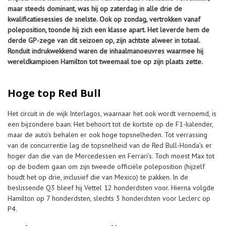
maar steeds dominant, was hij op zaterdag in alle drie de
kwalificatiesessies de snelste. Ook op zondag, vertrokken vanaf
poleposition, toonde hij zich een klasse apart. Het leverde hem de
derde GP-zege van dit seizoen op, zijn achtste alweer in totaal.
Ronduit indrukwekkend waren de inhaalmanoeuvres waarmee hij
wereldkampioen Hamilton tot tweemaal toe op zijn plaats zette.
Hoge top Red Bull
Het circuit in de wijk Interlagos, waarnaar het ook wordt vernoemd, is
een bijzondere baan. Het behoort tot de kortste op de F1-kalender,
maar de auto’s behalen er ook hoge topsnelheden. Tot verrassing
van de concurrentie lag de topsnelheid van de Red Bull-Honda’s er
hoger dan die van de Mercedessen en Ferrari’s. Toch moest Max tot
op de bodem gaan om zijn tweede officiële poleposition (hijzelf
houdt het op drie, inclusief die van Mexico) te pakken. In de
beslissende Q3 bleef hij Vettel 12 honderdsten voor. Hierna volgde
Hamilton op 7 honderdsten, slechts 3 honderdsten voor Leclerc op
P4.