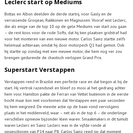
Leclerc start op Mediums
Bottas en Albon deelden de derde startrij, voor Gasly en de
verrassende Grosjean, Raikkonen en Magnussen. Vooraf wist Leclerc,
die als enige van de top 10 op de gele Mediums van start zou gaan
– de rest koos voor de rode Softs, dat hij tien plaatsen gridstraf had
voor het monteren van een nieuwe motor. Carlos Sainz startte zelfs
helemaal achteraan, omdat hij door motorpech Q1 had gemist. Ook
hij startte op zondag met een nieuwe motor, die hem nog ver zou
brengen gedurende de chaotisch verlopen Grand Prix.
Superstart Verstappen
Verstappen reed in Brazilië een perfecte race en dat begon al bij de
start. Hij vertrok razendsnel en bleef zo mooi al het gedrang achter
hem voor. Hamilton pakte de Ferrari van Vettel buitenom in de eerste
bocht maar kon niet voorkomen dat Verstappen een paar seconden
bij hem wegreed. De meeste actie op de baan vond vervolgens
plaats in het middenveld, waar – net als in de top 6 – de onderlinge
verschillen opnieuw bijzonder klein waren. Smaakmakers in dit tumult
waren Leclerc en Sainz. Leclerc was in de vijfde ronde al
opgeschoven van P14 naar P8, Carlos Sainz reed op dat moment