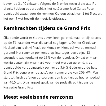
boven de 21 °C uitkwam. Volgens de Brembo-technici die alle F1-
circuits hebben beoordeeld, is het Autódromo José Carlos Pace
gemiddeld zwaar voor de remmen. Op een schaal van 1 tot 5 scoort
het een 3 wat betreft de moeilijkheidsgraad.
Remkrachten tijdens de Grand Prix
Elke ronde wordt er slechts zeven keer geremd, maar er zijn circuits
op de F1-kalender waar dit aantal nog lager is. Op het Circuit van
Hockenheim is dit vijfmaal, op Monza en Montreal wordt zesmaal
geremd. Het remmen per ronde op Interlagos duurt bijna 12
seconden, wat neerkomt op 19% van de raceduur. Omdat er maar
weinig punten zijn waar hard voor moet worden geremd, is de
gemiddelde vertragingspiek per ronde 3,6 G. Gedurende de hele
Grand Prix genereren de auto’s een remenergie van 206 kWh. Van
start tot finish oefenen de coureurs een kracht uit op het rempedaal
van 40,5 ton. Dit is vrijwel gelijk aan de pedaalkracht tijdens de
Russische Grand Prix.
Meest veeleisende remzones