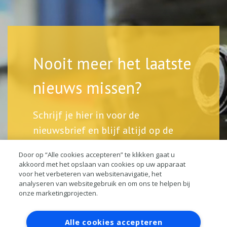
Nooit meer het laatste
nieuws missen?
Schrijf je hier in voor de
nieuwsbrief en blijf altijd op de
hoogte.
Door op “Alle cookies accepteren” te klikken gaat u
akkoord met het opslaan van cookies op uw apparaat
voor het verbeteren van websitenavigatie, het
analyseren van websitegebruik en om ons te helpen bij
onze marketingprojecten.
Contact
Account aanvragen
Inloggen
Alle cookies accepteren