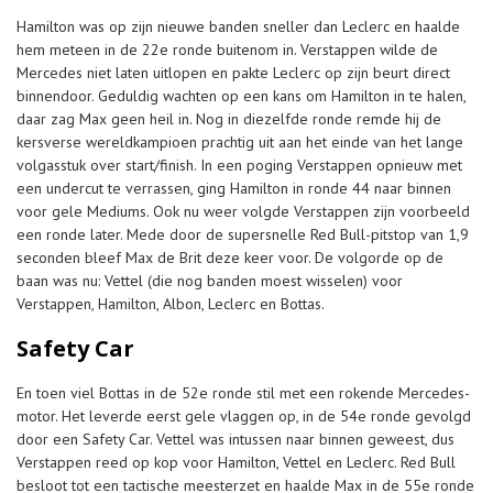
Hamilton was op zijn nieuwe banden sneller dan Leclerc en haalde
hem meteen in de 22e ronde buitenom in. Verstappen wilde de
Mercedes niet laten uitlopen en pakte Leclerc op zijn beurt direct
binnendoor. Geduldig wachten op een kans om Hamilton in te halen,
daar zag Max geen heil in. Nog in diezelfde ronde remde hij de
kersverse wereldkampioen prachtig uit aan het einde van het lange
volgasstuk over start/finish. In een poging Verstappen opnieuw met
een undercut te verrassen, ging Hamilton in ronde 44 naar binnen
voor gele Mediums. Ook nu weer volgde Verstappen zijn voorbeeld
een ronde later. Mede door de supersnelle Red Bull-pitstop van 1,9
seconden bleef Max de Brit deze keer voor. De volgorde op de
baan was nu: Vettel (die nog banden moest wisselen) voor
Verstappen, Hamilton, Albon, Leclerc en Bottas.
Safety Car
En toen viel Bottas in de 52e ronde stil met een rokende Mercedes-
motor. Het leverde eerst gele vlaggen op, in de 54e ronde gevolgd
door een Safety Car. Vettel was intussen naar binnen geweest, dus
Verstappen reed op kop voor Hamilton, Vettel en Leclerc. Red Bull
besloot tot een tactische meesterzet en haalde Max in de 55e ronde