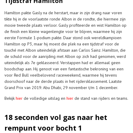
Tijdstraf Hamilton
Hamilton pakte Gasly na de herstart, maar in zijn drang naar voren
tikte hij in de voorlaatste ronde Albon in de rondte, die hiermee zijn
mooie tweede plaats verloor. Gasly profiteerde en wist Hamilton op
de finish een kleine wagenlengte voor te blijven, waarmee hij zijn
eerste Formule 1-podium pakte. Daar stond ook wereldkampioen
Hamilton op P3, maar hij moest die plek na een tijdstraf voor de
touché met Albon uiteindelijk afstaan aan Carlos Sainz. Hamilton, die
de schuld voor de aanrijding met Albon op zich had genomen, werd
uiteindelijk als 7e geklasseerd. Verstappen had er allemaal geen
boodschap aan. Hij genoot van een fantastische bekroning van een
voor Red Bull veelbelovend raceweekend, waarmee hij tevens
doorschoof naar de derde plaats in het rijdersklassement. Laatste
Grand Prix van 2019: Abu Dhabi, 29 november t/m 1 december.
Bekijk
hier
de volledige uitslag en
hier
de stand van rijders en teams.
18 seconden vol gas naar het
rempunt voor bocht 1