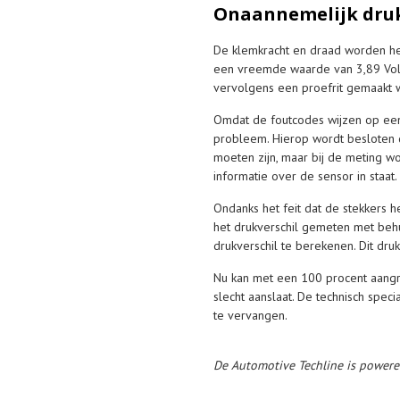
Onaannemelijk druk
De klemkracht en draad worden her
een vreemde waarde van 3,89 Volt 
vervolgens een proefrit gemaakt 
Omdat de foutcodes wijzen op een o
probleem. Hierop wordt besloten 
moeten zijn, maar bij de meting wo
informatie over de sensor in staat
Ondanks het feit dat de stekkers h
het drukverschil gemeten met behu
drukverschil te berekenen. Dit dr
Nu kan met een 100 procent aangr
slecht aanslaat. De technisch speci
te vervangen.
De Automotive Techline is power