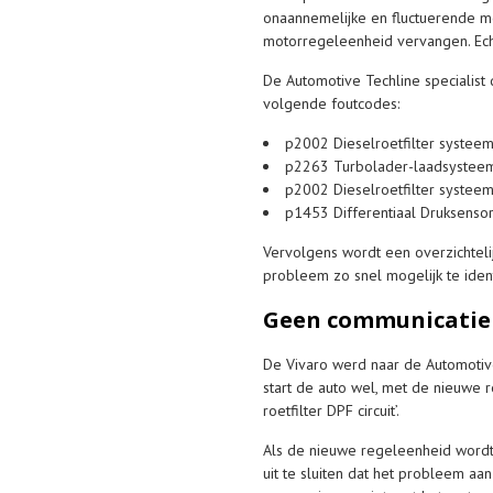
onaannemelijke en fluctuerende m
motorregeleenheid vervangen. Ech
De Automotive Techline specialist 
volgende foutcodes:
p2002 Dieselroetfilter syste
p2263 Turbolader-laadsysteem 
p2002 Dieselroetfilter systeem
p1453 Differentiaal Druksensor 
Vervolgens wordt een overzichteli
probleem zo snel mogelijk te ident
Geen communicatie
De Vivaro werd naar de Automotiv
start de auto wel, met de nieuwe 
roetfilter DPF circuit’.
Als de nieuwe regeleenheid wordt 
uit te sluiten dat het probleem a