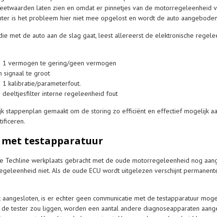
eetwaarden laten zien en omdat er pinnetjes van de motorregeleenheid v
ter is het probleem hier niet mee opgelost en wordt de auto aangeboden 
die met de auto aan de slag gaat, leest allereerst de elektronische regele
em 1 vermogen te gering/geen vermogen
signaal te groot
 1 kalibratie/parameterfout.
deeltjesfilter interne regeleenheid fout
jk stappenplan gemaakt om de storing zo efficiënt en effectief mogelijk a
ificeren.
 met testapparatuur
e Techline werkplaats gebracht met de oude motorregeleenheid nog aan
regeleenheid niet. Als de oude ECU wordt uitgelezen verschijnt permanent
aangesloten, is er echter geen communicatie met de testapparatuur mogel
an de tester zou liggen, worden een aantal andere diagnoseapparaten aan