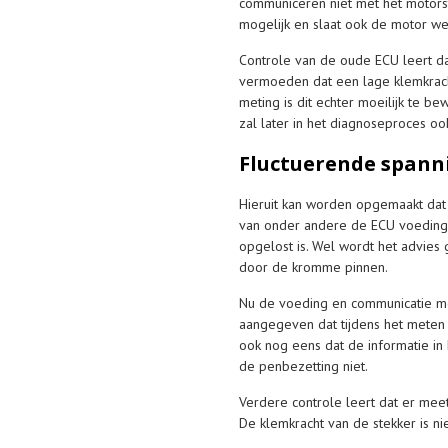
communiceren niet met het motors
mogelijk en slaat ook de motor we
Controle van de oude ECU leert dat 
vermoeden dat een lage klemkracht
meting is dit echter moeilijk te b
zal later in het diagnoseproces 
Fluctuerende spann
Hieruit kan worden opgemaakt dat 
van onder andere de ECU voeding
opgelost is. Wel wordt het advie
door de kromme pinnen.
Nu de voeding en communicatie met
aangegeven dat tijdens het meten 
ook nog eens dat de informatie in
de penbezetting niet.
Verdere controle leert dat er meet-
De klemkracht van de stekker is nie