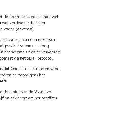
 de technisch specialist nog wel
 wel verdwenen is. Als er
ig waren (geweest).
 sprake zijn van een elektrisch
 volgens het schema analoog
t in het schema zit en er verkeerde
pparaat via het SENT-protocol.
rschil. Om dit te controleren wrodt
onteren en vervolgens het
eft.
or de motor van de Vivaro zo
jf en adviseert om het roetfilter