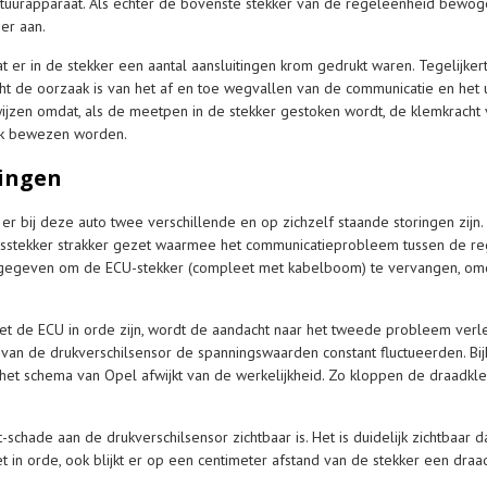
tuurapparaat. Als echter de bovenste stekker van de regeleenheid bewoge
er aan.
er in de stekker een aantal aansluitingen krom gedrukt waren. Tegelijkertij
 de oorzaak is van het af en toe wegvallen van de communicatie en het u
ewijzen omdat, als de meetpen in de stekker gestoken wordt, de klemkracht v
ook bewezen worden.
ingen
er bij deze auto twee verschillende en op zichzelf staande storingen zijn
sstekker strakker gezet waarmee het communicatieprobleem tussen de re
s gegeven om de ECU-stekker (compleet met kabelboom) te vervangen, o
 de ECU in orde zijn, wordt de aandacht naar het tweede probleem verleg
van de drukverschilsensor de spanningswaarden constant fluctueerden. Bij
 het schema van Opel afwijkt van de werkelijkheid. Zo kloppen de draadkl
schade aan de drukverschilsensor zichtbaar is. Het is duidelijk zichtbaar d
t in orde, ook blijkt er op een centimeter afstand van de stekker een draad