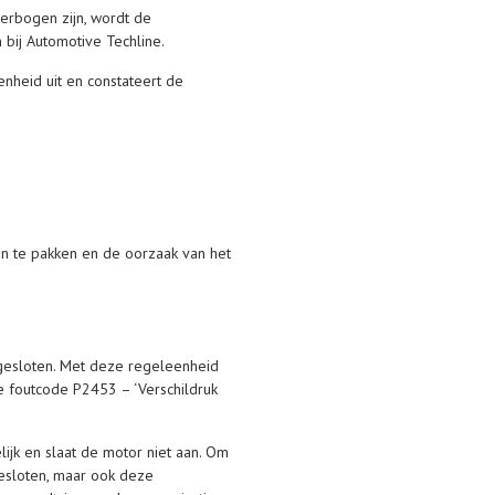
erbogen zijn, wordt de
bij Automotive Techline.
enheid uit en constateert de
an te pakken en de oorzaak van het
gesloten. Met deze regeleenheid
e foutcode P2453 – ‘Verschildruk
ijk en slaat de motor niet aan. Om
gesloten, maar ook deze