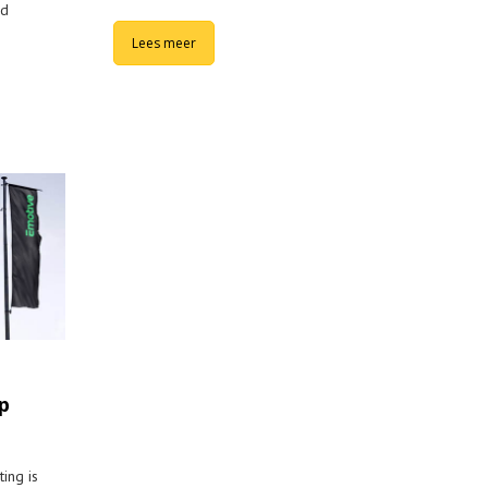
ud
Lees meer
p
ing is