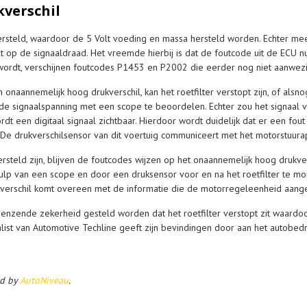
verschil
steld, waardoor de 5 Volt voeding en massa hersteld worden. Echter meet
op de signaaldraad. Het vreemde hierbij is dat de foutcode uit de ECU nu
wordt, verschijnen foutcodes P1453 en P2002 die eerder nog niet aanwez
naannemelijk hoog drukverschil, kan het roetfilter verstopt zijn, of alsnog
de signaalspanning met een scope te beoordelen. Echter zou het signaal
rdt een digitaal signaal zichtbaar. Hierdoor wordt duidelijk dat er een fou
. De drukverschilsensor van dit voertuig communiceert met het motorstuura
ersteld zijn, blijven de foutcodes wijzen op het onaannemelijk hoog drukve
lp van een scope en door een druksensor voor en na het roetfilter te m
ukverschil komt overeen met de informatie die de motorregeleenheid aange
enzende zekerheid gesteld worden dat het roetfilter verstopt zit waardo
alist van Automotive Techline geeft zijn bevindingen door aan het autobedri
ed by
AutoNiveau
.