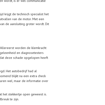
n wordt, is er wel communicatie
d krijgt de technisch specialist het
itvallen van de motor. Met een
an de aansluiting groter wordt. Dit
. Allereerst worden de klemkracht
geleenheid en diagnosetesters
mdat deze schade opgelopen heeft
d. Het autobedrijf had al
komend blijkt na een extra check
euren wel, maar de informatie over
at het stekkertje open geweest is.
breuk te zijn.