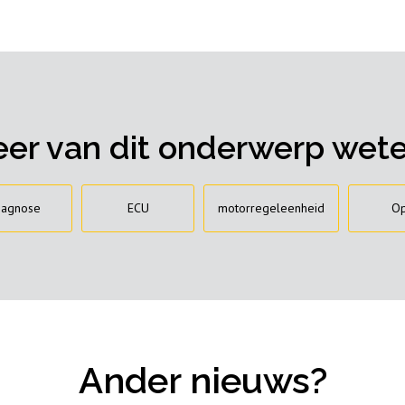
er van dit onderwerp wet
iagnose
ECU
motorregeleenheid
Op
Ander nieuws?