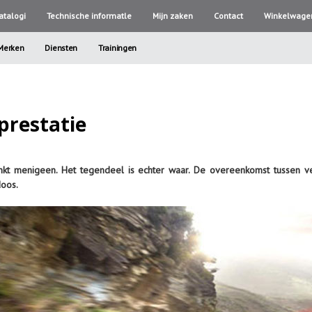
atalogi
Technische informatle
Mijn zaken
Contact
Winkelwage
Merken
Diensten
Trainingen
prestatie
kt menigeen. Het tegendeel is echter waar. De overeenkomst tussen ve
doos.