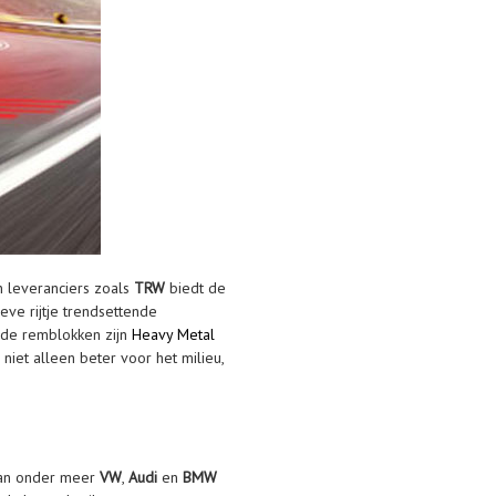
n leveranciers zoals
TRW
biedt de
ve rijtje trendsettende
n de remblokken zijn
Heavy Metal
iet alleen beter voor het milieu,
van onder meer
VW
,
Audi
en
BMW