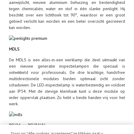
aanwijslicht, nieuwe aluminium behuizing en bestendigheid
tegen chemicaliën, water en stof in één slanke penlight. Hij
beschikt over een lichthoek tot 90°, waardoor er een groot
gebied verlicht kan worden en een beter overzicht gecreëerd
kan worden.
MDLS
De MDLS is een alles-in-een werklamp die deel uitmaakt van
een nieuwe generatie inspectielampen die speciaal is
ontwikkeld voor professionals. De drie krachtige, handsfree
multidirectionele modules bieden optimaal zicht zonder
schaduwen. De LED-inspectielamp is waterbestendig en voldoet
aan IP54. Met de stevige klemhaak kunt u deze module op
ieder oppervlak plaatsen. Zo hebt u beide handen vrij voor het
werk.
RCH21 en RCH31UV
Door op “Alle cookies accepteren” te klikken gaat u