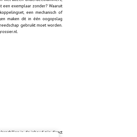
ist een exemplaar zonder? Waaruit
koppelingset, een mechanisch of
ngen maken dit in één oogopslag
gereedschap gebruikt moet worden.
ossier.nl.
Verschillen in de inhoud zijn direct