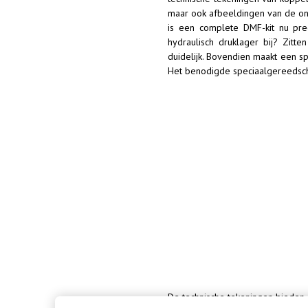
maar ook afbeeldingen van de ond
is een complete DMF-kit nu pr
hydraulisch druklager bij? Zit
duidelijk. Bovendien maakt een s
Het benodigde speciaalgereedscha
De technische tekeningen bieden 