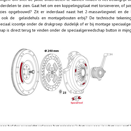
erdelen te zien. Gaat het om een koppelingsplaat met torsieveren, of ju
ecies opgebouwd?
Zit er inderdaad naast het 2-massavliegwiel en de 
ten ook de geleidehuls en montagebouten erbij? De technische tekeni
peciaal icoontje onder de drukgroep duidelijk of er bij montage speciaal
p is direct terug te vinden onder de speciaalgereedschap button in mijngr
een helder overzicht volgens het principe:
‘what you see, is what you get’. 