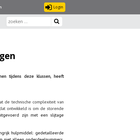
Login
n
ngen
n tijdens deze klussen, heeft
t de technische complexiteit van
dat ontwikkeld is om de storende
tgevoerd zijn met een slijtage
grijk hulpmiddel: gedetailleerde
 om niet alleen onderdeelnummers,