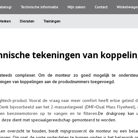
atalogi
Technische informatle
Mijn zaken
Contact
Winkelwage
Merken
Diensten
Trainingen
chnische tekeningen van koppeli
 steeds complexer. Om de monteur zo goed mogelijk te ondersteune
ekeningen van koppelingen aan de productnummers toegevoegd.
htech-product. Vooral de vraag naar meer comfort heeft ertoe geleid da
Denk bijvoorbeeld aan het 2-massavliegwiel (DMF=Dual Mass Flywheel), 
 en benzinemotoren op te vangen en te filteren.
De drukgroep kan ui
 deze dient met speciaalgereedschap gemonteerd te worden.
n overzicht te houden, biedt mijngrossier.nl de monteur nu een belan
ingen. Om snel de juiste onderdelen te kunnen vinden is het belangrijk