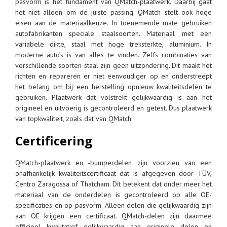
pasvorm is het fundament van QMatch-plaatwerk. Daarbij gaat
het niet alleen om de juiste passing. QMatch stelt ook hoge
eisen aan de materiaalkeuze. In toenemende mate gebruiken
autofabrikanten speciale staalsoorten. Materiaal met een
variabele dikte, staal met hoge treksterkte, aluminium. In
moderne auto’s is van alles te vinden. Zelfs combinaties van
verschillende soorten staal zijn geen uitzondering. Dit maakt het
richten en repareren er niet eenvoudiger op en onderstreept
het belang om bij een herstelling opnieuw kwaliteitsdelen te
gebruiken. Plaatwerk dat volstrekt gelijkwaardig is aan het
origineel en uitvoerig is gecontroleerd en getest. Dus plaatwerk
van topkwaliteit, zoals dat van QMatch.
Certificering
QMatch-plaatwerk en -bumperdelen zijn voorzien van een
onafhankelijk kwaliteitscertificaat dat is afgegeven door TÜV,
Centro Zaragossa of Thatcham. Dit betekent dat onder meer het
materiaal van de onderdelen is gecontroleerd op alle OE-
specificaties en op pasvorm. Alleen delen die gelijkwaardig zijn
aan OE krijgen een certificaat. QMatch-delen zijn daarmee
officieel kwalitatief gelijkwaardig aan originele delen en