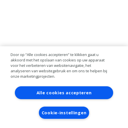
Door op “Alle cookies accepteren” te klikken gaat u
akkoord met het opslaan van cookies op uw apparaat
voor het verbeteren van websitenavigatie, het
analyseren van websitegebruik en om ons te helpen bij
onze marketingprojecten.
Contact
Account aanvragen
Inloggen
Alle cookies accepteren
RAI bestanden
Privacy
Algemene
voorwaarden
Verwerkersovereenkomst
Cookie-instellingen