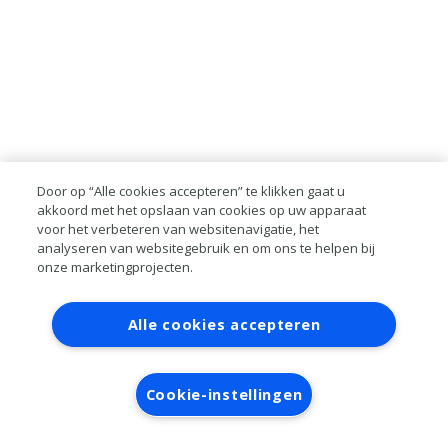
Door op “Alle cookies accepteren” te klikken gaat u
akkoord met het opslaan van cookies op uw apparaat
voor het verbeteren van websitenavigatie, het
analyseren van websitegebruik en om ons te helpen bij
onze marketingprojecten.
Contact
Account aanvragen
Inloggen
Alle cookies accepteren
RAI bestanden
Privacy
Algemene
voorwaarden
Verwerkersovereenkomst
Cookie-instellingen