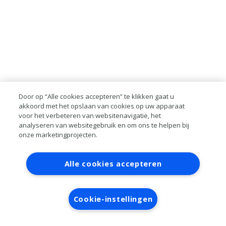
Door op “Alle cookies accepteren” te klikken gaat u
akkoord met het opslaan van cookies op uw apparaat
voor het verbeteren van websitenavigatie, het
analyseren van websitegebruik en om ons te helpen bij
onze marketingprojecten.
Contact
Account aanvragen
Inloggen
Alle cookies accepteren
RAI bestanden
Privacy
Algemene
voorwaarden
Verwerkersovereenkomst
Cookie-instellingen