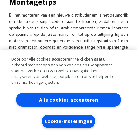
Montagetips
Bij het monteren van een nieuwe distributieriem is het belangrijk
om de juiste spanprocedure aan te houden, zodat er geen
sprake is van te slap of te strak gemonteerde riemen. Monteer
de spanners op de juiste manier en let op de uitlijning. Bij een
motor van een oudere generatie is een uitlijningsfout van 1 mm
niet dramatisch, doordat er voldoende lange vrije spanlengte
tussen twee schijven blijft. Bij de huidige compacte motoren met
Door op “Alle cookies accepteren” te klikken gaat u
een korte vrije spanlengte is dezelfde uitlijningsfout een ernstig
akkoord met het opslaan van cookies op uw apparaat
probleem, aangezien de hoek die de riem maakt veel groter is.
voor het verbeteren van websitenavigatie, het
Wanneer het gebruik van speciaalgereedschap, zoals nok- en
analyseren van websitegebruik en om ons te helpen bij
vliegwielvergendelaars of uitlijngereedschap, wordt
onze marketingprojecten.
geadviseerd, maak hier dan ook gebruik van. Het maakt de
montage een stuk eenvoudiger en je voorkomt hiermee
Contact
Account aanvragen
Inloggen
vervelende garantiegevallen.
Alle cookies accepteren
RAI bestanden
Privacy
Algemene
voorwaarden
Verwerkersovereenkomst
Cookie-instellingen