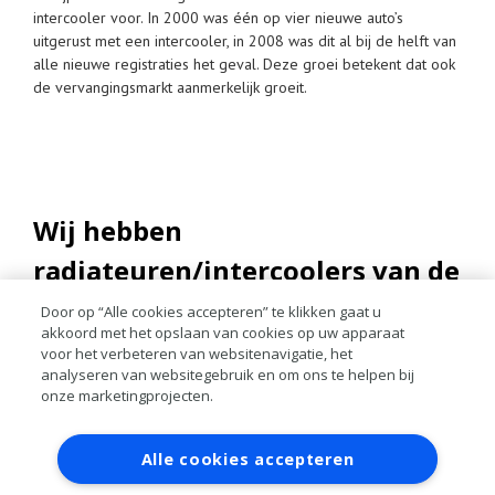
intercooler voor. In 2000 was één op vier nieuwe auto’s
uitgerust met een intercooler, in 2008 was dit al bij de helft van
alle nieuwe registraties het geval. Deze groei betekent dat ook
de vervangingsmarkt aanmerkelijk groeit.
Wij hebben
radiateuren/intercoolers van de
merken:
Door op “Alle cookies accepteren” te klikken gaat u
akkoord met het opslaan van cookies op uw apparaat
voor het verbeteren van websitenavigatie, het
analyseren van websitegebruik en om ons te helpen bij
onze marketingprojecten.
Contact
Account aanvragen
Inloggen
Alle cookies accepteren
RAI bestanden
Privacy
Algemene voorwaarden