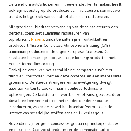
De trend om auto’s lichter en milieuvriendelijker te maken, heeft
ook zijn weerslag op de productie van radiateuren. Een nieuwe
trend is het gebruik van compleet aluminium radiateuren.
Mijngrossier.nl biedt ter vervanging van deze radiateuren een
dertigtal compleet aluminium radiateuren van
topfabrikant
Nissens
. Sinds tientallen jaren ontwikkelt en
produceert Nissens Controlled Atmosphere Brazing (CAB)
aluminium producten in de eigen Europese fabrieken. De
resultaten hiervan zijn hoogwaardige koelingsproducten met
een uniforme flux coating.
Dankzij de groei van het aantal kleine, compacte auto’s met
turbo en intercooler, vormen deze onderdelen een interessante
groeimarkt. De steeds strengere emissiewetgeving dwingt
autofabrikanten te zoeken naar inventieve technische
oplossingen. De laatste jaren wordt er veel winst geboekt door
diesel- en benzinemotoren met minder cilinderinhoud te
introduceren, waarmee zowel het brandstofverbruik als de
uitstoot van schadelijke stoffen aanzienlijk verlaagd is.
Bovendien zijn er geen concessies gedaan op motorprestaties
en rijplezier. Daar zorgt onder meer de combinatie turbo en