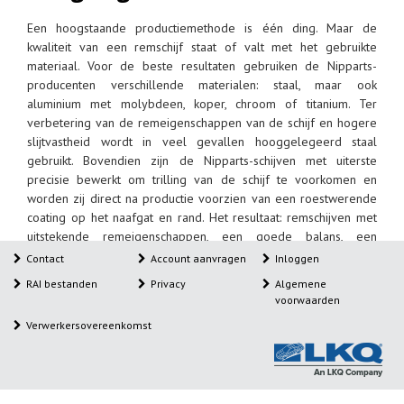
Een hoogstaande productiemethode is één ding. Maar de
kwaliteit van een remschijf staat of valt met het gebruikte
materiaal. Voor de beste resultaten gebruiken de Nipparts-
producenten verschillende materialen: staal, maar ook
aluminium met molybdeen, koper, chroom of titanium. Ter
verbetering van de remeigenschappen van de schijf en hogere
slijtvastheid wordt in veel gevallen hooggelegeerd staal
gebruikt. Bovendien zijn de Nipparts-schijven met uiterste
precisie bewerkt om trilling van de schijf te voorkomen en
worden zij direct na productie voorzien van een roestwerende
coating op het naafgat en rand. Het resultaat: remschijven met
uitstekende remeigenschappen, een goede balans, een
minimale productietolerantie, uitstekende hitteafvoer en een
Contact
Account aanvragen
Inloggen
lange levensduur.
RAI bestanden
Privacy
Algemene
voorwaarden
Verwerkersovereenkomst