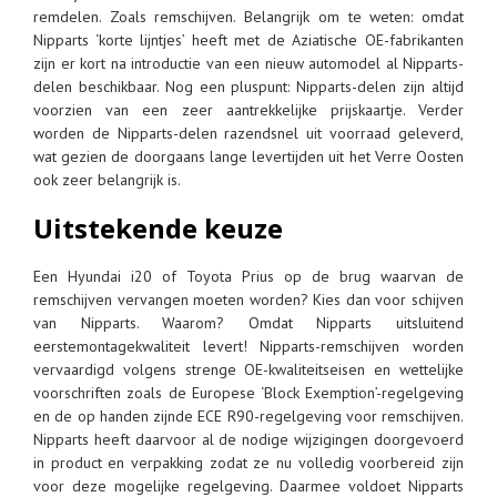
remdelen. Zoals remschijven. Belangrijk om te weten: omdat
Nipparts ‘korte lijntjes’ heeft met de Aziatische OE-fabrikanten
zijn er kort na introductie van een nieuw automodel al Nipparts-
delen beschikbaar. Nog een pluspunt: Nipparts-delen zijn altijd
voorzien van een zeer aantrekkelijke prijskaartje. Verder
worden de Nipparts-delen razendsnel uit voorraad geleverd,
wat gezien de doorgaans lange levertijden uit het Verre Oosten
ook zeer belangrijk is.
Uitstekende keuze
Een Hyundai i20 of Toyota Prius op de brug waarvan de
remschijven vervangen moeten worden? Kies dan voor schijven
van Nipparts. Waarom? Omdat Nipparts uitsluitend
eerstemontagekwaliteit levert! Nipparts-remschijven worden
vervaardigd volgens strenge OE-kwaliteitseisen en wettelijke
voorschriften zoals de Europese ‘Block Exemption’-regelgeving
en de op handen zijnde ECE R90-regelgeving voor remschijven.
Nipparts heeft daarvoor al de nodige wijzigingen doorgevoerd
in product en verpakking zodat ze nu volledig voorbereid zijn
voor deze mogelijke regelgeving. Daarmee voldoet Nipparts