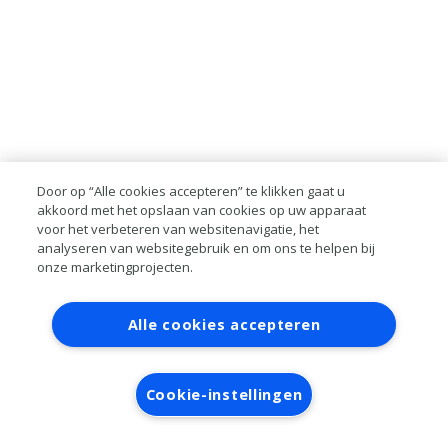
Door op “Alle cookies accepteren” te klikken gaat u
akkoord met het opslaan van cookies op uw apparaat
voor het verbeteren van websitenavigatie, het
analyseren van websitegebruik en om ons te helpen bij
onze marketingprojecten.
Contact
Account aanvragen
Inloggen
Alle cookies accepteren
RAI bestanden
Privacy
Algemene
voorwaarden
Verwerkersovereenkomst
Cookie-instellingen