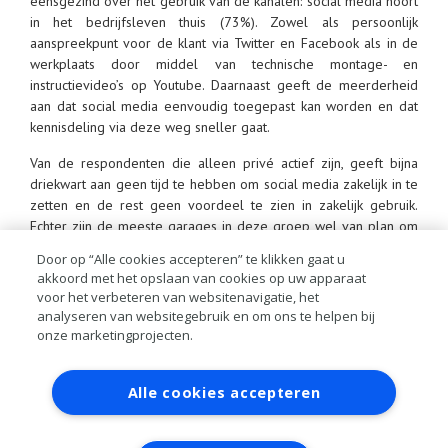
eensgezind over het gebruik van de kanalen: social media hoort
in het bedrijfsleven thuis (73%). Zowel als persoonlijk
aanspreekpunt voor de klant via Twitter en Facebook als in de
werkplaats door middel van technische montage- en
instructievideo’s op Youtube. Daarnaast geeft de meerderheid
aan dat social media eenvoudig toegepast kan worden en dat
kennisdeling via deze weg sneller gaat.
Van de respondenten die alleen privé actief zijn, geeft bijna
driekwart aan geen tijd te hebben om social media zakelijk in te
zetten en de rest geen voordeel te zien in zakelijk gebruik.
Echter zijn de meeste garages in deze groep wel van plan om
social media zakelijk toe te passen binnen het eigen bedrijf,
Door op “Alle cookies accepteren” te klikken gaat u
wanneer men de voordelen ziet of wanneer men er tijd voor
akkoord met het opslaan van cookies op uw apparaat
kan vrijmaken. Zij die nog geen gebruik maken van social media
voor het verbeteren van websitenavigatie, het
zeggen over het algemeen er ook in de toekomst niet aan te
analyseren van websitegebruik en om ons te helpen bij
beginnen.
onze marketingprojecten.
Hoe kan je als autobedrijf profiteren van social media? Lees:
Contact
Account aanvragen
Inloggen
social media en het autobedrijf
Alle cookies accepteren
RAI bestanden
Privacy
Algemene
voorwaarden
Verwerkersovereenkomst