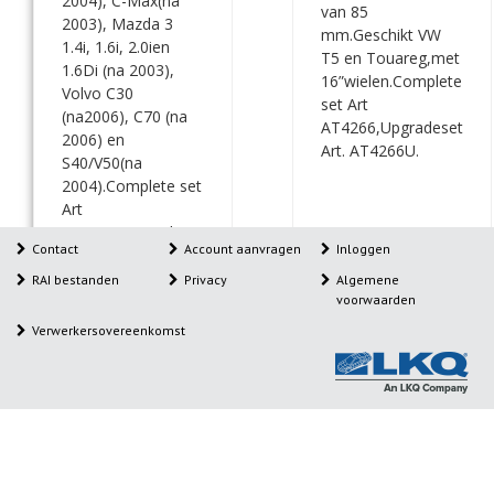
2004), C-Max(na
van 85
2003), Mazda 3
mm.Geschikt VW
1.4i, 1.6i, 2.0ien
T5 en Touareg,met
1.6Di (na 2003),
16”wielen.Complete
Volvo C30
set Art
(na2006), C70 (na
AT4266,Upgradeset
2006) en
Art. AT4266U.
S40/V50(na
2004).Complete set
Art
AT4268,Upgradeset
Contact
Account aanvragen
Inloggen
Art. AT4268U.
RAI bestanden
Privacy
Algemene
voorwaarden
Verwerkersovereenkomst