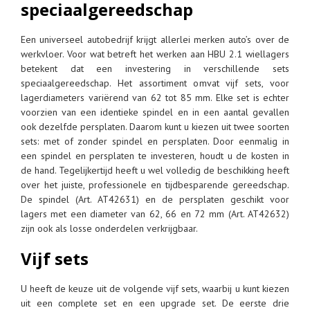
speciaalgereedschap
Een universeel autobedrijf krijgt allerlei merken auto’s over de
werkvloer. Voor wat betreft het werken aan HBU 2.1 wiellagers
betekent dat een investering in verschillende sets
speciaalgereedschap. Het assortiment omvat vijf sets, voor
lagerdiameters variërend van 62 tot 85 mm. Elke set is echter
voorzien van een identieke spindel en in een aantal gevallen
ook dezelfde persplaten. Daarom kunt u kiezen uit twee soorten
sets: met of zonder spindel en persplaten. Door eenmalig in
een spindel en persplaten te investeren, houdt u de kosten in
de hand. Tegelijkertijd heeft u wel volledig de beschikking heeft
over het juiste, professionele en tijdbesparende gereedschap.
De spindel (Art. AT42631) en de persplaten geschikt voor
lagers met een diameter van 62, 66 en 72 mm (Art. AT42632)
zijn ook als losse onderdelen verkrijgbaar.
Vijf sets
U heeft de keuze uit de volgende vijf sets, waarbij u kunt kiezen
uit een complete set en een upgrade set. De eerste drie