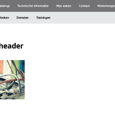
atalogi
Technische informatle
Mijn zaken
Contact
Winkelwage
Merken
Diensten
Trainingen
-header