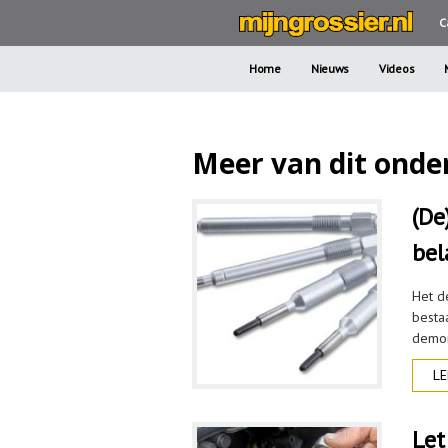
C
Home
Nieuws
Videos
Meer van dit ond
(De
bel
Het d
besta
demon
LE
Let