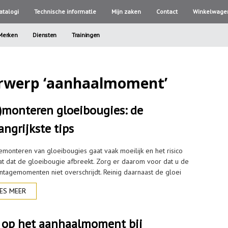
atalogi
Technische informatle
Mijn zaken
Contact
Winkelwage
Merken
Diensten
Trainingen
erwerp ‘aanhaalmoment’
)monteren gloeibougies: de
angrijkste tips
emonteren van gloeibougies gaat vaak moeilijk en het risico
at dat de gloeibougie afbreekt. Zorg er daarom voor dat u de
tagemomenten niet overschrijdt. Reinig daarnaast de gloei
ES MEER
 op het aanhaalmoment bij