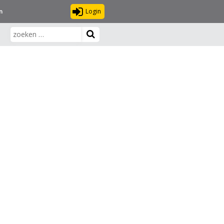
Login
n