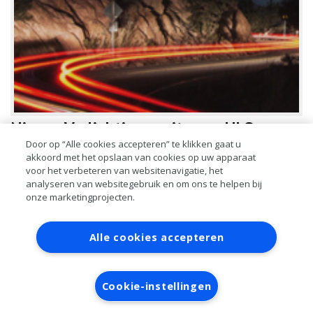
Nieuw: Verlichtingsunits van ULO
Door op “Alle cookies accepteren” te klikken gaat u
akkoord met het opslaan van cookies op uw apparaat
Nieuw in het assortiment van Mijngrossier zijn de verlichtingsunits van
voor het verbeteren van websitenavigatie, het
OE-leverancier ULO. Verlichtingsunits zijn steeds complexer
analyseren van websitegebruik en om ons te helpen bij
geworden, door de diverse technieken die gebruikt worden. Met de
onze marketingprojecten.
LEES MEER
Contact
Account aanvragen
Inloggen
Alle cookies accepteren
RAI bestanden
Privacy
Algemene
voorwaarden
Verwerkersovereenkomst
Cookie-instellingen