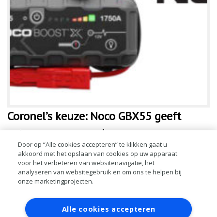
Coronel’s keuze: Noco GBX55 geeft
extreem vermogen!
Door op “Alle cookies accepteren” te klikken gaat u
akkoord met het opslaan van cookies op uw apparaat
Met de Noco GBX55 start u benzine- en dieselmotoren eenvoudig
voor het verbeteren van websitenavigatie, het
en snel. Deze lithium startbooster is super licht en klein en houdt bij
analyseren van websitegebruik en om ons te helpen bij
geen gebruik de lading meer dan een jaar lang vast. Hierdoor is de
onze marketingprojecten.
LEES MEER
Contact
Account aanvragen
Inloggen
Alle cookies accepteren
RAI bestanden
Privacy
Algemene