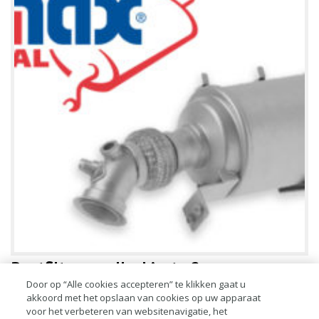
Roetfilters: welke kiest u?
Door op “Alle cookies accepteren” te klikken gaat u
akkoord met het opslaan van cookies op uw apparaat
Ook al is de verplichte deeltjestest tijdens de APK uitgesteld tot 1
voor het verbeteren van websitenavigatie, het
januari 2023, toch is het goed om de roetfilters nu al te checken.