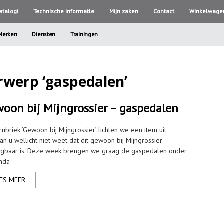
atalogi
Technische informatle
Mijn zaken
Contact
Winkelwage
Merken
Diensten
Trainingen
rwerp ‘gaspedalen’
oon bij Mijngrossier – gaspedalen
rubriek ‘Gewoon bij Mijngrossier’ lichten we een item uit
an u wellicht niet weet dat dit gewoon bij Mijngrossier
ijgbaar is. Deze week brengen we graag de gaspedalen onder
nda
ES MEER