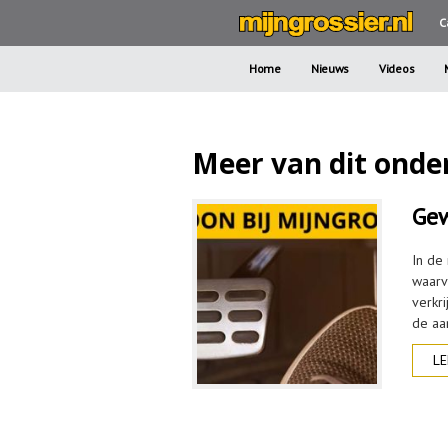
C
Home
Nieuws
Videos
Meer van dit onde
Gew
In de 
waarv
verkr
de aa
LE