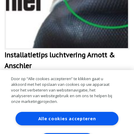
Installatietips luchtvering Arnott &
Anschler
Arnott en Anschler dragen graag bij aan het voorkomen van
Door op “Alle cookies accepteren” te klikken gaat u
akkoord met het opslaan van cookies op uw apparaat
problemen bij of na installatie of reparatie van luchtvering.
voor het verbeteren van websitenavigatie, het
Hieronder vindt u daarom waardevolle tips voor een juiste installatie
analyseren van websitegebruik en om ons te helpen bij
zodat u sch
onze marketingprojecten.
LEES MEER
Contact
Account aanvragen
Inloggen
Alle cookies accepteren
RAI bestanden
Privacy
Algemene
voorwaarden