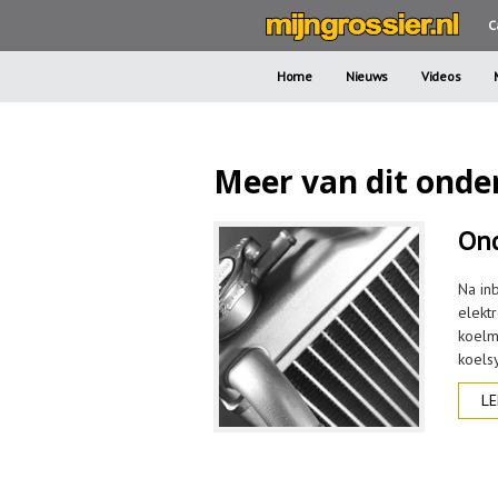
C
Home
Nieuws
Videos
Meer van dit onder
Ond
Na in
elekt
koelm
koels
LE