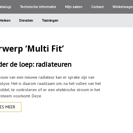
atalogi
Technische informatle
Mijn zaken
Contact
Winkelwage
Merken
Diensten
Trainingen
werp ‘Multi Fit’
er de loep: radiateuren
bouw van een nieuwe radiateur kan er sprake zijn van
rolyse. Het is daarom raadzaam om, na het vullen van het
iddel, te controleren of er een elektrische stroom in het
ysteem voorkomt. Deze
ES MEER