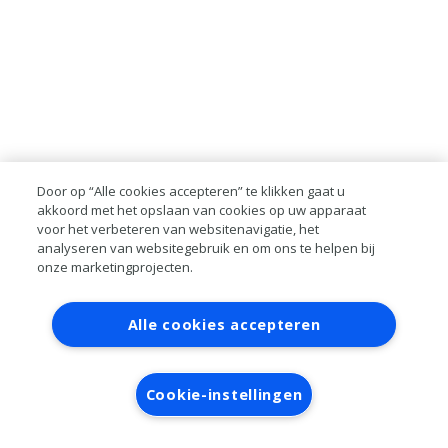
Door op “Alle cookies accepteren” te klikken gaat u
akkoord met het opslaan van cookies op uw apparaat
voor het verbeteren van websitenavigatie, het
analyseren van websitegebruik en om ons te helpen bij
onze marketingprojecten.
Contact
Account aanvragen
Inloggen
Alle cookies accepteren
RAI bestanden
Privacy
Algemene
voorwaarden
Verwerkersovereenkomst
Cookie-instellingen