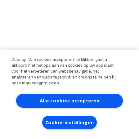
Door op “Alle cookies accepteren” te klikken gaat u
akkoord met het opslaan van cookies op uw apparaat
voor het verbeteren van websitenavigatie, het
analyseren van websitegebruik en om ons te helpen bij
onze marketingprojecten.
Contact
Account aanvragen
Inloggen
Alle cookies accepteren
RAI bestanden
Privacy
Algemene
voorwaarden
Verwerkersovereenkomst
Cookie-instellingen