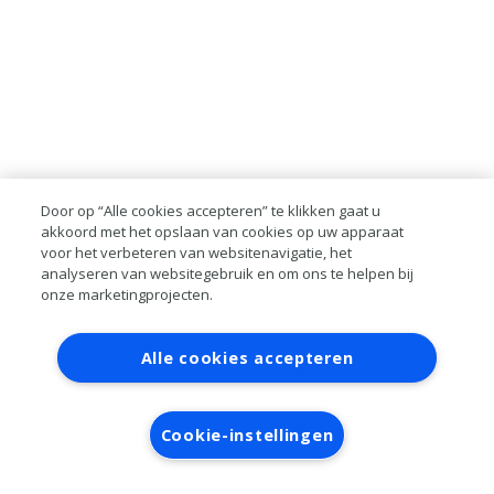
Door op “Alle cookies accepteren” te klikken gaat u
akkoord met het opslaan van cookies op uw apparaat
voor het verbeteren van websitenavigatie, het
analyseren van websitegebruik en om ons te helpen bij
onze marketingprojecten.
Contact
Account aanvragen
Inloggen
Alle cookies accepteren
RAI bestanden
Privacy
Algemene
voorwaarden
Verwerkersovereenkomst
Cookie-instellingen