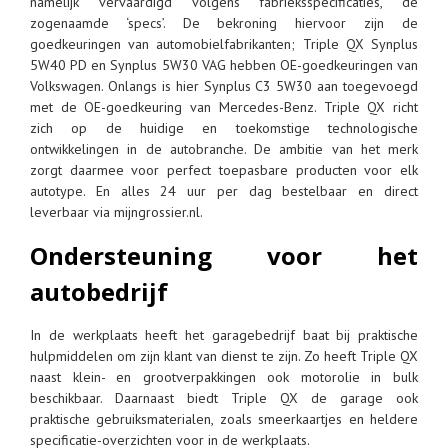
namelijk vervaardigd volgens fabrieksspecificaties, de
zogenaamde ‘specs’. De bekroning hiervoor zijn de
goedkeuringen van automobielfabrikanten; Triple QX Synplus
5W40 PD en Synplus 5W30 VAG hebben OE-goedkeuringen van
Volkswagen. Onlangs is hier Synplus C3 5W30 aan toegevoegd
met de OE-goedkeuring van Mercedes-Benz. Triple QX richt
zich op de huidige en toekomstige technologische
ontwikkelingen in de autobranche. De ambitie van het merk
zorgt daarmee voor perfect toepasbare producten voor elk
autotype. En alles 24 uur per dag bestelbaar en direct
leverbaar via mijngrossier.nl.
Ondersteuning voor het
autobedrijf
In de werkplaats heeft het garagebedrijf baat bij praktische
hulpmiddelen om zijn klant van dienst te zijn. Zo heeft Triple QX
naast klein- en grootverpakkingen ook motorolie in bulk
beschikbaar. Daarnaast biedt Triple QX de garage ook
praktische gebruiksmaterialen, zoals smeerkaartjes en heldere
specificatie-overzichten voor in de werkplaats.