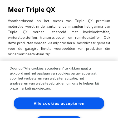
Meer Triple QX
Voortbordurend op het succes van Triple QX premium
motorolie wordt in de aankomende maanden het gamma van
Triple QX verder uitgebreid met koelvloeistoffen,
wintervloeistoffen, transmissieoliën en remvloeistoffen. Ook
deze producten worden via mijngrossier.nl beschikbaar gemaakt
voor de garagist. Enkele voorbeelden van producten die
binnenkort beschikbaar zijn:
Triple QX Synthetic Gear Oil
Door op “Alle cookies accepteren” te klikken gaat u
Triple QX Stuurbekrachtiging Fluid
akkoord met het opslaan van cookies op uw apparaat
Triple QX Antivries
voor het verbeteren van websitenavigatie, het
Triple QX Gaslekzoeker
analyseren van websitegebruik en om ons te helpen bij
Triple QX Wash ‘n’ Wax
onze marketingprojecten.
Triple QX Alloy Wheel Cleaner
Triple QX Bumper & Trim Gel
Contact
Account aanvragen
Inloggen
Triple QX Bekleding Cleaner
Alle cookies accepteren
RAI bestanden
Privacy
Algemene
voorwaarden
Verwerkersovereenkomst