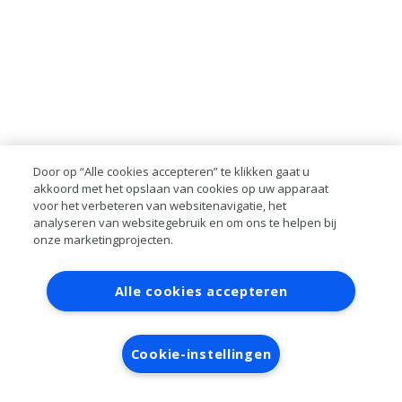
Door op “Alle cookies accepteren” te klikken gaat u
akkoord met het opslaan van cookies op uw apparaat
voor het verbeteren van websitenavigatie, het
analyseren van websitegebruik en om ons te helpen bij
onze marketingprojecten.
Contact
Account aanvragen
Inloggen
Alle cookies accepteren
RAI bestanden
Privacy
Algemene
voorwaarden
Verwerkersovereenkomst
Cookie-instellingen