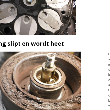
g slipt en wordt heet
E
m
a
k