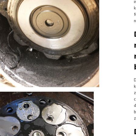
i
k
f
n
D
k
z
c
d
b
z