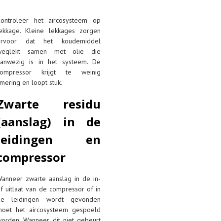
Controleer het aircosysteem op
ekkage. Kleine lekkages zorgen
ervoor dat het koudemiddel
weglekt samen met olie die
aanwezig is in het systeem. De
compressor krijgt te weinig
mering en loopt stuk.
Zwarte residu
(aanslag) in de
leidingen en
compressor
anneer zwarte aanslag in de in-
f uitlaat van de compressor of in
de leidingen wordt gevonden
moet het aircosysteem gespoeld
orden. Wanneer dit niet gebeurt