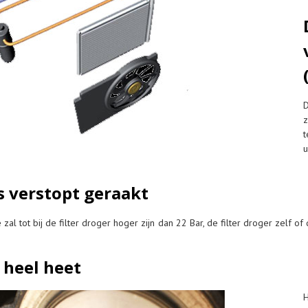
D
z
t
u
is verstopt geraakt
al tot bij de filter droger hoger zijn dan 22 Bar, de filter droger zelf of 
 heel heet
H