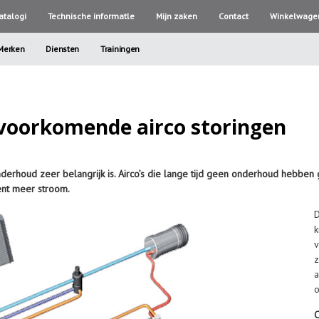
atalogi
Technische informatle
Mijn zaken
Contact
Winkelwage
Merken
Diensten
Trainingen
voorkomende airco storingen
onderhoud zeer belangrijk is. Airco’s die lange tijd geen onderhoud hebbe
ent meer stroom.
D
v
o
C