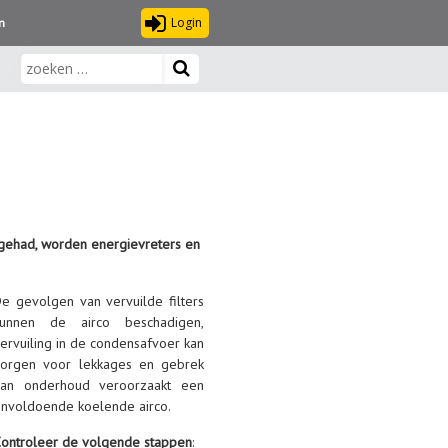
Login
n
n gehad, worden energievreters en
e gevolgen van vervuilde filters
kunnen de airco beschadigen,
ervuiling in de condensafvoer kan
zorgen voor lekkages en gebrek
aan onderhoud veroorzaakt een
nvoldoende koelende airco.
ontroleer de volgende stappen
: