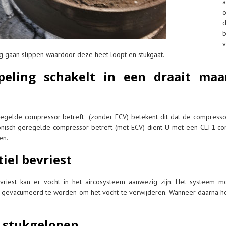
o
ng gaan slippen waardoor deze heet loopt en stukgaat.
eling schakelt in een draait ma
gelde compressor betreft (zonder ECV) betekent dit dat de compressor
nisch geregelde compressor betreft (met ECV) dient U met een CLT1 com
en.
iel bevriest
vriest kan er vocht in het aircosysteem aanwezig zijn. Het systeem 
n gevacumeerd te worden om het vocht te verwijderen. Wanneer daarna h
s stukgelopen