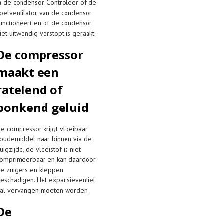
n de condensor. Controleer of de
oelventilator van de condensor
unctioneert en of de condensor
iet uitwendig verstopt is geraakt.
De compressor
maakt een
ratelend of
bonkend geluid
e compressor krijgt vloeibaar
oudemiddel naar binnen via de
uigzijde, de vloeistof is niet
omprimeerbaar en kan daardoor
e zuigers en kleppen
eschadigen. Het expansieventiel
al vervangen moeten worden.
De