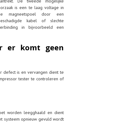
aantrekt. De tweede mogelijke
orzaak is een te laag voltage in
de magneetspoel door een
beschadigde kabel of slechte
verbinding in bijvoorbeeld een
ar er komt geen
 defect is en vervangen dient te
pressor tester te controleren of
moet worden leegghaald en dient
et systeem opnieuw gevuld wordt