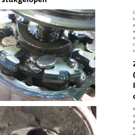
l
s
W
o
w