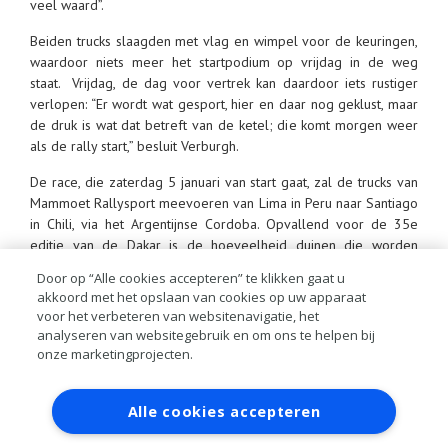
veel waard”.
Beiden trucks slaagden met vlag en wimpel voor de keuringen,
waardoor niets meer het startpodium op vrijdag in de weg
staat. Vrijdag, de dag voor vertrek kan daardoor iets rustiger
verlopen: “Er wordt wat gesport, hier en daar nog geklust, maar
de druk is wat dat betreft van de ketel; die komt morgen weer
als de rally start,” besluit Verburgh.
De race, die zaterdag 5 januari van start gaat, zal de trucks van
Mammoet Rallysport meevoeren van Lima in Peru naar Santiago
in Chili, via het Argentijnse Cordoba. Opvallend voor de 35e
editie van de Dakar is de hoeveelheid duinen die worden
verwacht: veel van de 10.000 kilometers wordt verreden langs
Door op “Alle cookies accepteren” te klikken gaat u
de kust van de Grote Oceaan.
akkoord met het opslaan van cookies op uw apparaat
voor het verbeteren van websitenavigatie, het
De eerste etappe zal vanuit hoofdstad Lima naar Pisco voeren.
analyseren van websitegebruik en om ons te helpen bij
Het betreft een mini-proef van 13 kilometer om de snellere
onze marketingprojecten.
teams van de tragere te onderscheiden. Om de snelheid te
kunnen bepalen, gaat het om een eenvoudige route. Hier liggen
Contact
Account aanvragen
Inloggen
de kansen om de tweede etappe voorin te kunnen beginnen…
Alle cookies accepteren
RAI bestanden
Privacy
Algemene
voorwaarden