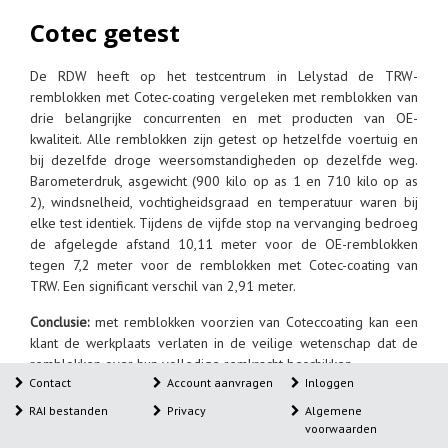
Cotec getest
De RDW heeft op het testcentrum in Lelystad de TRW-
remblokken met Cotec-coating vergeleken met remblokken van
drie belangrijke concurrenten en met producten van OE-
kwaliteit. Alle remblokken zijn getest op hetzelfde voertuig en
bij dezelfde droge weersomstandigheden op dezelfde weg.
Barometerdruk, asgewicht (900 kilo op as 1 en 710 kilo op as
2), windsnelheid, vochtigheidsgraad en temperatuur waren bij
elke test identiek. Tijdens de vijfde stop na vervanging bedroeg
de afgelegde afstand 10,11 meter voor de OE-remblokken
tegen 7,2 meter voor de remblokken met Cotec-coating van
TRW. Een significant verschil van 2,91 meter.
Conclusie:
met remblokken voorzien van Coteccoating kan een
klant de werkplaats verlaten in de veilige wetenschap dat de
remblokken over hun volledige remkracht beschikken.
Contact
Account aanvragen
Inloggen
RAI bestanden
Privacy
Algemene
voorwaarden