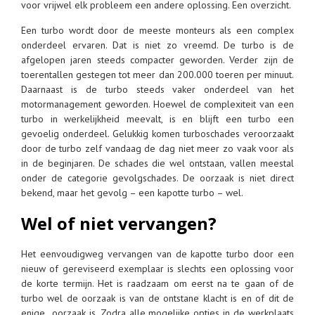
voor vrijwel elk probleem een andere oplossing. Een overzicht.
Een turbo wordt door de meeste monteurs als een complex
onderdeel ervaren. Dat is niet zo vreemd. De turbo is de
afgelopen jaren steeds compacter geworden. Verder zijn de
toerentallen gestegen tot meer dan 200.000 toeren per minuut.
Daarnaast is de turbo steeds vaker onderdeel van het
motormanagement geworden. Hoewel de complexiteit van een
turbo in werkelijkheid meevalt, is en blijft een turbo een
gevoelig onderdeel. Gelukkig komen turboschades veroorzaakt
door de turbo zelf vandaag de dag niet meer zo vaak voor als
in de beginjaren. De schades die wel ontstaan, vallen meestal
onder de categorie gevolgschades. De oorzaak is niet direct
bekend, maar het gevolg – een kapotte turbo – wel.
Wel of niet vervangen?
Het eenvoudigweg vervangen van de kapotte turbo door een
nieuw of gereviseerd exemplaar is slechts een oplossing voor
de korte termijn. Het is raadzaam om eerst na te gaan of de
turbo wel de oorzaak is van de ontstane klacht is en of dit de
enige oorzaak is. Zodra alle mogelijke opties in de werkplaats