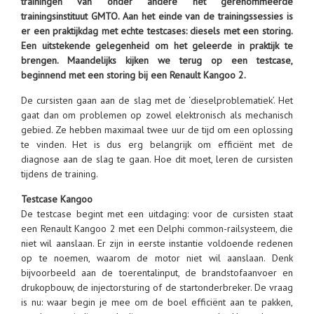
trainingen van onder andere het gerenommeerde
trainingsinstituut GMTO. Aan het einde van de trainingssessies is
er een praktijkdag met echte testcases: diesels met een storing.
Een uitstekende gelegenheid om het geleerde in praktijk te
brengen. Maandelijks kijken we terug op een testcase,
beginnend met een storing bij een Renault Kangoo 2.
De cursisten gaan aan de slag met de ‘dieselproblematiek’. Het
gaat dan om problemen op zowel elektronisch als mechanisch
gebied. Ze hebben maximaal twee uur de tijd om een oplossing
te vinden. Het is dus erg belangrijk om efficiënt met de
diagnose aan de slag te gaan. Hoe dit moet, leren de cursisten
tijdens de training.
Testcase Kangoo
De testcase begint met een uitdaging: voor de cursisten staat
een Renault Kangoo 2 met een Delphi common-railsysteem, die
niet wil aanslaan. Er zijn in eerste instantie voldoende redenen
op te noemen, waarom de motor niet wil aanslaan. Denk
bijvoorbeeld aan de toerentalinput, de brandstofaanvoer en
drukopbouw, de injectorsturing of de startonderbreker. De vraag
is nu: waar begin je mee om de boel efficiënt aan te pakken,