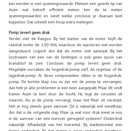
kan worden in een spanningswaarde. Meteen een goede tip van
Arjen wat betreft efficiënt meten: ken de te meten
spanningswaarden en weet welke conclusie je daaraan kunt
koppelen. Dat scheelt een hoop extra metingen.
Pomp levert geen druk
Verder met de Kangoo. Bij het starten van de motor blijft de
raildruk onder de 1,00 Volt, waardoor de injectoren niet worden
aangestuurd. Logisch dus dat de motor niet aanslaat. Bij het
losdraaien van een van de leidingen is ook geen spoor van
brandstof te zien. Conclusie: de pomp levert geen druk.
Mogelijke oorzaken: de hogedruk-pomp zelf, de regelaar of de
lagedruk-pomp. Al deze componenten zitten in de hogedruk-
pomp. De kortste klap zou nu zijn om de pomp te vervangen,
dan heb je alle problemen in een keer aangepakt. Maar dit vindt
trainer Arjen te kort door de bocht. Hij legt de cursisten uit
waarom. Als je de pomp vervangt, maar het filter zit verstopt,
heb je nog steeds geen aanvoer. Dit is natuurlijk wel meetbaar,
dus dat is de volgende stap. Maar ja, wat voor druk meet je nou
in de aanvoer van een toevoer geregeld systeem? Onderdruk
natuurlijk. Afhankelijk van het toerental. Bij starttoerental een
kleine onderdruk. Bij het meten is geen onderdruk meetbaar,