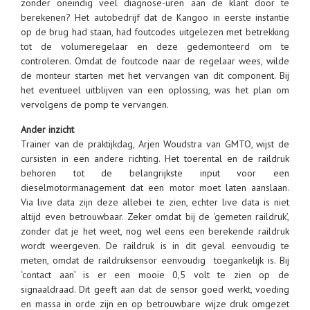
zonder oneindig veel diagnose-uren aan de klant door te
berekenen? Het autobedrijf dat de Kangoo in eerste instantie
op de brug had staan, had foutcodes uitgelezen met betrekking
tot de volumeregelaar en deze gedemonteerd om te
controleren. Omdat de foutcode naar de regelaar wees, wilde
de monteur starten met het vervangen van dit component. Bij
het eventueel uitblijven van een oplossing, was het plan om
vervolgens de pomp te vervangen.
Ander inzicht
Trainer van de praktijkdag, Arjen Woudstra van GMTO, wijst de
cursisten in een andere richting. Het toerental en de raildruk
behoren tot de belangrijkste input voor een
dieselmotormanagement dat een motor moet laten aanslaan.
Via live data zijn deze allebei te zien, echter live data is niet
altijd even betrouwbaar. Zeker omdat bij de ‘gemeten raildruk’,
zonder dat je het weet, nog wel eens een berekende raildruk
wordt weergeven. De raildruk is in dit geval eenvoudig te
meten, omdat de raildruksensor eenvoudig toegankelijk is. Bij
‘contact aan’ is er een mooie 0,5 volt te zien op de
signaaldraad. Dit geeft aan dat de sensor goed werkt, voeding
en massa in orde zijn en op betrouwbare wijze druk omgezet