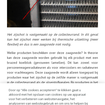
Het zijschot is vastgemaakt op de collecteurrand. In dit geval
kan het zijschot meer werken bij thermische uitzetting (meer
flexibel) en dus is een zaagsnede niet nodig.
Welke producten beschikken over deze zaagsnede? In theorie
kan deze zaagsnede worden gebruikt bij elk product met een
brazed koelblok (gevouwen lamellen). Dit kan zowel voor
personenwagenradiateuren als voor intercoolers en radiateuren
voor vrachtwagens. Deze zaagsnede wordt alleen toegepast bij
producten waar het zijschot op de zelfde manier is vastgemaakt
in de collecteurrand als de vloeistofkanalen. Bij producten in het
mechanisch systeem is zo’n zaagsnede niet nodig.
Door op “Alle cookies accepteren” te klikken gaat u
akkoord met het opslaan van cookies op uw apparaat
Nissens zegt verder dat het de techniek met zaagsnedes
voor het verbeteren van websitenavigatie, het
veelvuldig heeft getest. Telkens met dezelfde uitkomst. Indien
analyseren van websitegebruik en om ons te helpen bij