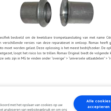
specifiek bedoeld om de kwetsbare trompetaansluiting van met name Cit
jn verschillende versies van deze reparatieset in omloop. Romax heeft
uto moet worden gelast. Deze oplossing is het meest bedrijfszeker. De op
tgezet, loopt het risico los te trillen. Romax Original biedt de volgend
ets zijn in MG te vinden onder “overige” > “universele uitlaatdelen” > “re
Alle cookies
 akkoord met het opslaan van cookies op uw
accepteren
 het analyseren van websitegebruik en om ons