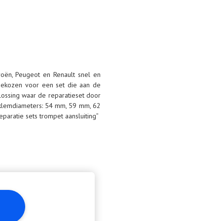
roën, Peugeot en Renault snel en
 gekozen voor een set die aan de
lossing waar de reparatieset door
e klemdiameters: 54 mm, 59 mm, 62
paratie sets trompet aansluiting”