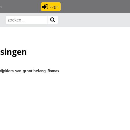
Login
n
ssingen
 pijpklem van groot belang. Romax