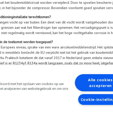
s uit het koudemiddelcircuit worden verwijderd. Door te spoelen bescherm
, in het bijzonder de compressor. Bovendien voorkomt goed spoelen verv
ditioninginstallatie terechtkomen?
ngen vocht op van buiten. Een deel van dit vocht wordt vastgehouden doo
ijn grenzen aan wat het filterdroger kan opnemen. Het verzadigingspunt is
r niet regelmatig wordt vernieuwd, kan het hoge vochtgehalte corrosie in 
in de toekomst worden toegepast?
p Europees niveau, sprake van een ware aircokoelmiddelenstrijd. Het spitst
d is inmiddels beslecht: de EU verplicht niet tot het gebruik van koudemi
a. Praktisch betekent dit dat vanaf 2017 in Nederland geen enkele nieuwe
ief is er R1234yf. R134a wordt langzaam, zoals dat zo mooi heet, ‘uitgefas
Alle cookies
 akkoord met het opslaan van cookies op uw
accepteren
 het analyseren van websitegebruik en om ons
aanvragen
Inloggen
Cookie-instelli
Algemene
voorwaarden