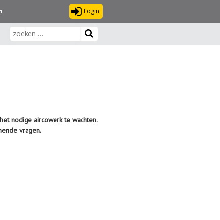
Login
n
 het nodige aircowerk te wachten.
omende vragen.