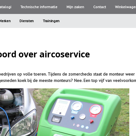
atalogi
Technische informatle
Mijn zaken
Contact
Winkelwage
Merken
Diensten
Trainingen
ord over aircoservice
obedrijven op volle toeren. Tijdens de zomerchecks staat de monteur weer
 gesneden koek bij de meeste monteurs? Nee. Een top vijf van veelvoork