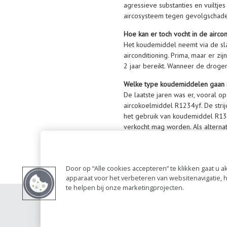
agressieve substanties en vuiltje
aircosysteem tegen gevolgschade
Hoe kan er toch vocht in de aircon
Het koudemiddel neemt via de sla
airconditioning. Prima, maar er z
2 jaar bereikt. Wanneer de droge
Welke type koudemiddelen gaan 
De laatste jaren was er, vooral o
aircokoelmiddel R1234yf. De strij
het gebruik van koudemiddel R134
verkocht mag worden. Als alternat
Door op “Alle cookies accepteren” te klikken gaat u
apparaat voor het verbeteren van websitenavigatie,
te helpen bij onze marketingprojecten.
Contact
Account 
RAI bestanden
Privacy