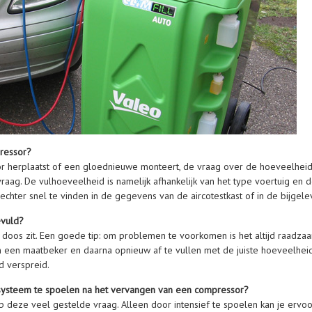
pressor?
 herplaatst of een gloednieuwe monteert, de vraag over de hoeveelheid te 
aag. De vulhoeveelheid is namelijk afhankelijk van het type voertuig en
echter snel te vinden in de gegevens van de aircotestkast of in de bijgel
evuld?
 de doos zit. Een goede tip: om problemen te voorkomen is het altijd raad
n een maatbeker en daarna opnieuw af te vullen met de juiste hoeveelheid
d verspreid.
n systeem te spoelen na het vervangen van een compressor?
op deze veel gestelde vraag. Alleen door intensief te spoelen kan je ervo