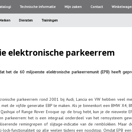
atalogi
Technische informatle
Mijn zaken
Contact
Winkelwage
Merken
Diensten
Trainingen
tie elektronische parkeerrem
t het de 60 miljoenste elektronische parkeerremunit (EPB) heeft gepr
ktronische parkeerrem rond 2001 bij Audi, Lancia en VW hebben veel me
met de vijfde generatie EBP te maken. Als je binnenkort een BMW X4, B
 Qashqai of Range Rover Evoque op de brug hebt, kun je de nieuwste EP
een parkeerrem: het is een integraal onderdeel van het remsysteem gew
iliserende remingrepen of slijtage-indicatie van de remblokken. Maar
i-lock-functionaliteit op alle wielen tijdens een noodstop. Omdat EPB een