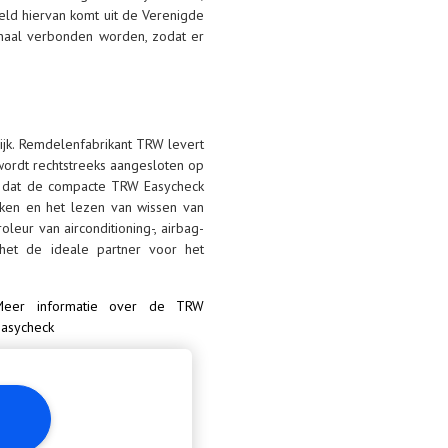
ld hiervan komt uit de Verenigde
ignaal verbonden worden, zodat er
ijk. Remdelenfabrikant TRW levert
 wordt rechtstreeks aangesloten op
n dat de compacte TRW Easycheck
taken en het lezen van wissen van
eur van airconditioning-, airbag-
het de ideale partner voor het
Meer informatie over de TRW
asycheck