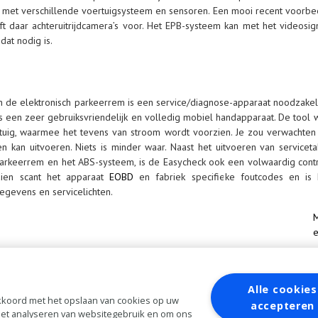
met verschillende voertuigsysteem en sensoren. Een mooi recent voorbee
jft daar achteruitrijdcamera’s voor. Het EPB-systeem kan met het videos
at nodig is.
 de elektronisch parkeerrem is een service/diagnose-apparaat noodzakel
 is een zeer gebruiksvriendelijk en volledig mobiel handapparaat. De tool
tuig, waarmee het tevens van stroom wordt voorzien. Je zou verwachte
en kan uitvoeren. Niets is minder waar. Naast het uitvoeren van service
arkeerrem en het ABS-systeem, is de Easycheck ook een volwaardig control
ien scant het apparaat
EOBD
en fabriek specifieke foutcodes en is 
gegevens en servicelichten.
e
Alle cookies
 akkoord met het opslaan van cookies op uw
accepteren
 het analyseren van websitegebruik en om ons