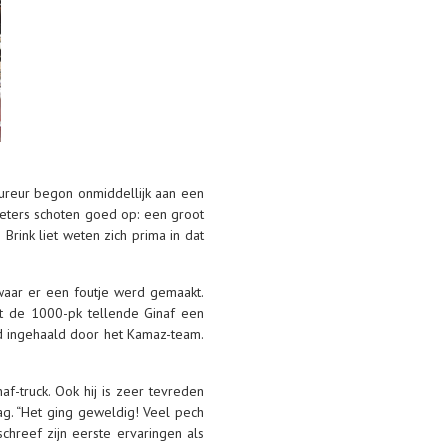
oureur begon onmiddellijk aan een
meters schoten goed op: een groot
Brink liet weten zich prima in dat
waar er een foutje werd gemaakt.
t de 1000-pk tellende Ginaf een
d ingehaald door het Kamaz-team.
f-truck. Ook hij is zeer tevreden
ag. “Het ging geweldig! Veel pech
chreef zijn eerste ervaringen als