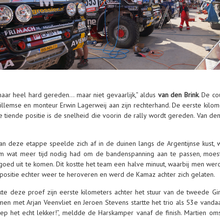
aar heel hard gereden… maar niet gevaarlijk,” aldus
van den Brink
. De c
Willemse en monteur Erwin Lagerweij aan zijn rechterhand. De eerste kilo
 tiende positie is de snelheid die voorin de rally wordt gereden. Van den 
an deze etappe speelde zich af in de duinen langs de Argentijnse kust, 
em wat meer tijd nodig had om de bandenspanning aan te passen, moes
d uit te komen. Dit kostte het team een halve minuut, waarbij men wer
jn positie echter weer te heroveren en werd de Kamaz achter zich gelaten.
e deze proef zijn eerste kilometers achter het stuur van de tweede Gina
en met Arjan Veenvliet en Jeroen Stevens startte het trio als 53e vanda
ep het echt lekker!”, meldde de Harskamper vanaf de finish. Martien oms