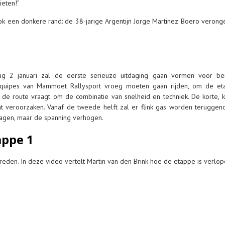
ieten!”
k een donkere rand: de 38-jarige Argentijn Jorge Martinez Boero veronge
 2 januari zal de eerste serieuze uitdaging gaan vormen voor bei
equipes van Mammoet Rallysport vroeg moeten gaan rijden, om de eta
 de route vraagt om de combinatie van snelheid en techniek. De korte, k
nt veroorzaken. Vanaf de tweede helft zal er flink gas worden teruggen
tragen, maar de spanning verhogen.
appe 1
reden. In deze video vertelt Martin van den Brink hoe de etappe is verlop