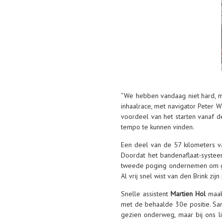
“We hebben vandaag niet hard, m
inhaalrace, met navigator Peter 
voordeel van het starten vanaf de
tempo te kunnen vinden.
Een deel van de 57 kilometers v
Doordat het bandenaflaat-syste
tweede poging ondernemen om goe
Al vrij snel wist van den Brink zi
Snelle assistent
Martien Hol
maakt
met de behaalde 30e positie. Sam
gezien onderweg, maar bij ons li