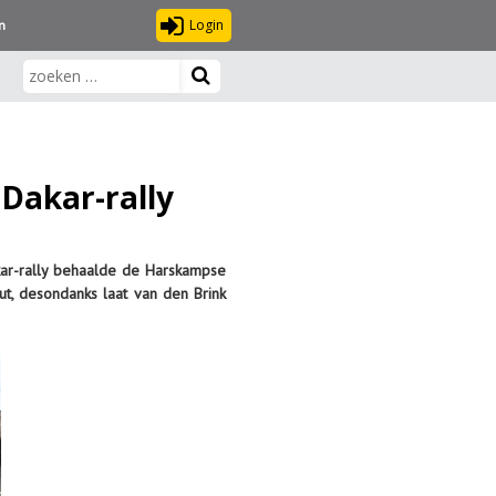
Login
n
 Dakar-rally
kar-rally behaalde de Harskampse
ut, desondanks laat van den Brink