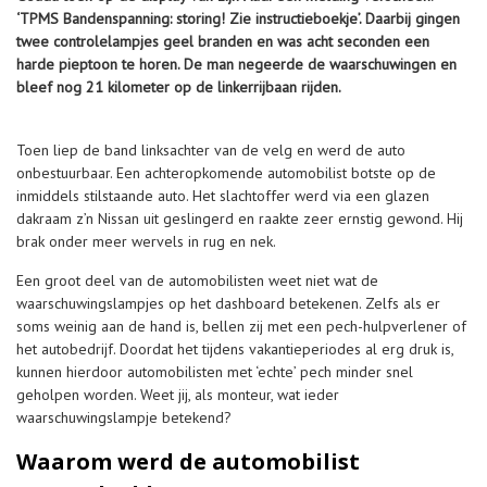
‘TPMS Bandenspanning: storing! Zie instructieboekje’. Daarbij gingen
twee controlelampjes geel branden en was acht seconden een
harde pieptoon te horen. De man negeerde de waarschuwingen en
bleef nog 21 kilometer op de linkerrijbaan rijden.
Toen liep de band linksachter van de velg en werd de auto
onbestuurbaar. Een achteropkomende automobilist botste op de
inmiddels stilstaande auto. Het slachtoffer werd via een glazen
dakraam z’n Nissan uit geslingerd en raakte zeer ernstig gewond. Hij
brak onder meer wervels in rug en nek.
Een groot deel van de automobilisten weet niet wat de
waarschuwingslampjes op het dashboard betekenen. Zelfs als er
soms weinig aan de hand is, bellen zij met een pech-hulpverlener of
het autobedrijf. Doordat het tijdens vakantieperiodes al erg druk is,
kunnen hierdoor automobilisten met ‘echte’ pech minder snel
geholpen worden. Weet jij, als monteur, wat ieder
waarschuwingslampje betekend?
Waarom werd de automobilist