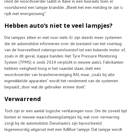
reed de woordvoerder laatst in Italië in een huurauto toen er
voortdurend een lampje brandde. „Bleek het een melding te zijn ‘u
rijdt niet energiezuinig’.”
Hebben auto’s niet te veel lampjes?
Die lampjes zitten er niet voor niets. Er zijn steeds meer systemen
die de automobilist informeren over de toestand van het voertuig;
van de hoeveelheid ruitensproeivloeistof tot een kokende motor of,
zoals in dit geval, slappe banden. Het Tyre Pressure Monitoring
System (TPMS) is sinds 2014 verplicht in nieuwe auto’s. Fabrikanten
hebben veiligheid hoog in het vaandel staan, stelt een
woordvoerder van branchevereniging RAI, maar „zoals bij alle
ingewikkelde apparaten” wordt het rendement van de systemen
bepaald „door wat de gebruiker ermee doet”.
Verwarrend
Toch zijn er een aantal logische verklaringen voor. Om de zoveel tijd
komen er nieuwe waarschuwingslampjes bij, wat voor verwarring
zorgt bij de automobilist. Dieselauto’s zijn bijvoorbeeld
tegenwoordig uitgerust met een ‘AdBlue’ lampje. Dat lampje wordt