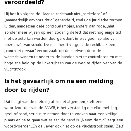
veroordeeld?
Hij heeft volgens de Haagse rechtbank niet „roekeloos” of
„aanmerkelijk onvoorzichtig” gehandeld, zoals de juridische termen
luiden, aangezien gele controlelampjes, anders dan rode, „niet
zonder meer wijzen op een zodanig defect dat niet nog enige tijd
met de auto kan worden doorgereden”. Er was geen sprake van
opzet, wél van schuld. De man heeft volgens de rechtbank een
„concreet gevaar” veroorzaakt op de snelweg door de
waarschuwingen te negeren, de banden niet te controleren en met
hoge snelheid op de linkerrijbaan van de weg te rijden, ver van de
vluchtstrook.
Is het gevaarlijk om na een melding
door te rijden?
Dat hangt van de melding af. In het algemeen, stelt een
woordvoerder van de ANWB, is het verstandig om elke melding,
geel of rood, serieus te nemen door te zoeken naar een veilige
plaats en na te gaan wat er aan de hand is. „Neem de tijd”, zegt een
woordvoerder. „En ga liever ook niet op de vluchtstrook staan.” Zelf